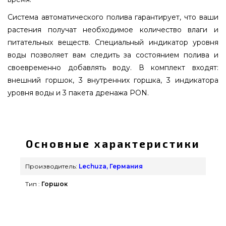
Система автоматического полива гарантирует, что ваши
растения получат необходимое количество влаги и
питательных веществ. Специальный индикатор уровня
воды позволяет вам следить за состоянием полива и
своевременно добавлять воду. В комплект входят:
внешний горшок, 3 внутренних горшка, 3 индикатора
уровня воды и 3 пакета дренажа PON.
Вазон Lechuza TRIO Cottage 40 Белый - 15020
выбрать и купить от самых лучших
производителей Lechuza, Германия по
Основные характеристики
нормальной стоимости всего 17 869 грн. в
каталоге брендовых грилей Гриль Поинт. Самые
Производитель:
Lechuza, Германия
лучшие предложения на Вазоны и горшки для
Тип :
Горшок
цветов в онлайн каталоге GrillPoint. Напишите
нашим сотрудникам на номер (098) 333-26-55 и
мы предложим Вам проживающим в городах: