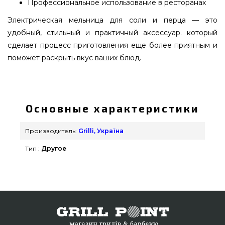
Профессиональное использование в ресторанах
Электрическая мельница для соли и перца — это
удобный, стильный и практичный аксессуар. который
сделает процесс приготовления еще более приятным и
поможет раскрыть вкус ваших блюд.
Электрическая мельница для соли GRILLI -
777003 подобрать от качественного
производителя Grilli, Україна по доступной цене
Основные характеристики
всего 595 грн. в онлайн каталоге брендовых
грилей grillpoint.com.ua Самые лучшие
Производитель:
Grilli, Україна
предложения на Другие аксессуары для
Тип :
Другое
барбекю в магазине grillpoint.com.ua Позвоните
нашим экспертам на телефонный номер (044)
334-76-95 и мы предложим Вам клиентам в
города: Бердянск, Мелитополь, Житомир