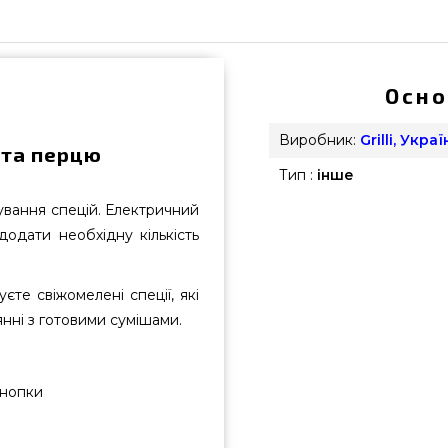
Осно
Виробник:
Grilli, Украї
 та перцю
Тип :
інше
ування спецій. Електричний
одати необхідну кількість
те свіжомелені спеції, які
янні з готовими сумішами.
кнопки