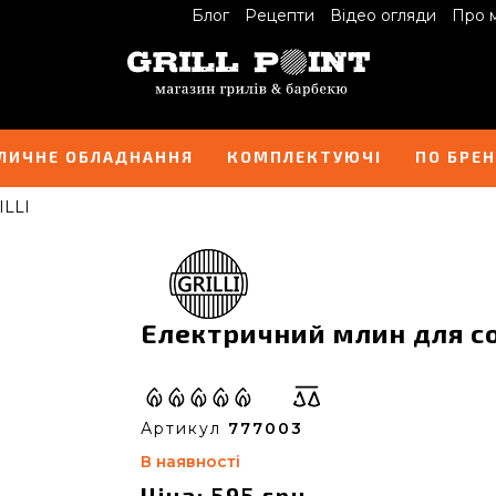
Блог
Рецепти
Відео огляди
Про 
ЛИЧНЕ ОБЛАДНАННЯ
КОМПЛЕКТУЮЧІ
ПО БРЕ
ILLI
Електричний млин для сол
Артикул
777003
В наявності
Ціна: 595 грн.