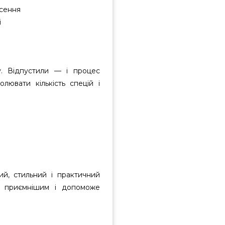
есення
і
. Відпустили — і процес
лювати кількість спецій і
й, стильний і практичний
е приємнішим і допоможе