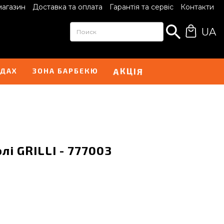
магазин
Доставка та оплата
Гарантія та сервіс
Контакти
UA
А
Я
К
І
Ц
НДАХ
ЗОНА БАРБЕКЮ
і GRILLI - 777003