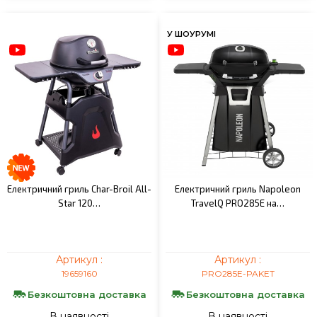
У ШОУРУМІ
Електричний гриль Char-Broil All-
Електричний гриль Napoleon
Star 120…
TravelQ PRO285E на…
Артикул :
Артикул :
19659160
PRO285E-PAKET
Безкоштовна доставка
Безкоштовна доставка
В наявності
В наявності