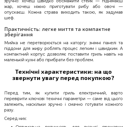
зручно: хочеш швидко обсмажити стейк — піднімаєш
жар, хочеш ніжно приготувати рибу або овочі —
опускаєш. Кожна страва виходить такою, як задумав
шеф.
Практичність: легке миття та компактне
зберігання
Мийка не перетворюється на каторгу: знімні панелі та
піддони для жиру роблять процес легким і швидким. А
компактний корпус дозволяє поставити гриль навіть на
маленькій кухні або прибрати без проблем.
Технічні характеристики: на що
звернути увагу перед покупкою?
Перед тим, як купити гриль електричний, варто
перевірити ключові технічні параметри — саме від цього
залежить, наскільки зручно і смачно готувати кожного
разу.
Серед них: