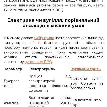
сенсорні панелі, датчики товщини продукту, автоматичні
режими для м’яса, риби чи овочів — все під руку, навіть
якщо ви тільки знайомитеся з BBQ.
Електрика чи вугілля: порівняльний
аналіз для міських умов
У міських умовах
вибір гриля
часто залежить не лише від
смаку страв, а й від безпеки, зручності та обмежень
простору. Балкони, тераси та кухні мають свої правила
використання обладнання, тому електричні моделі
нерідко стають практичнішою альтернативою
класичному
вугільному BBQ
.
Параметр
Електрогриль
Вугільний гриль
Працює від
Потрібне вугілля
Джерело
електромережі,
або брикети та
тепла
достатньо підключити
розпалювання
до розетки
Без відкритого вогню,
Є відкритий жар і
Безпека
мінімальний ризик
іскри