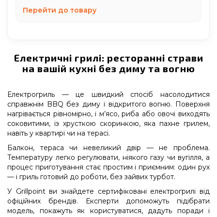
Перейти до товару
Електричні грилі: ресторанні страви
на вашій кухні без диму та вогню
Електрогриль — це швидкий спосіб насолодитися
справжнім BBQ без диму і відкритого вогню. Поверхня
нагрівається рівномірно, і м’ясо, риба або овочі виходять
соковитими, із хрусткою скоринкою, яка пахне грилем,
навіть у квартирі чи на терасі.
Балкон, тераса чи невеликий двір — не проблема.
Температуру легко регулювати, ніякого газу чи вугілля, а
процес приготування стає простим і приємним: один рух
— і гриль готовий до роботи, без зайвих турбот.
У Grillpoint ви знайдете сертифіковані електрогрилі від
офіційних брендів. Експерти допоможуть підібрати
модель, покажуть як користуватися, дадуть поради і