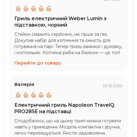
Гриль електричний Weber Lumin з
підставкою, чорний
Стейки смажить серйозно, не гірше за газ.
Докупив набір для копчення та ємність для
готування на парі. Тепер гриль замінює і духовку,
і коптильню. Копчена риба на балконі — це топ!
Перейти до товару
Валерія
30.12.2020
Електричний гриль Napoleon TravelQ
PRO285E на підставці
Сподобалось, що на цьому грилі можна готувати
навіть у приміщенні. Модель компактна і зручна,
легко переміщується. Якістю задоволена.