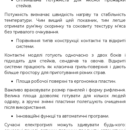
Оптимальна потужність для якісної прожарки
стейків.
Потужність визначає швидкість нагріву та стабільність
температури. Чим вищий цей показник, тим легше
отримати рум’яну скоринку та соковиту текстуру м’яса
без тривалого очікування.
Порівняння типів конструкції: контактні та відкриті
системи.
Контактні моделі готують одночасно з двох боків і
підходять для стейків, сендвічів та овочів. Відкриті
системи працюють як класична гриль-поверхня і дають
більше простору для приготування різних страв.
Площа робочої поверхні та ергономіка пластин.
Важливо враховувати розмір панелей і форму рифлення.
Велика площа дозволяє готувати для кількох людей
одразу, а зручні знімні пластини полегшують очищення
після використання.
Інноваційні функції та автоматичні програми.
Сучасні електрогрилі можуть здивувати будь-кого: