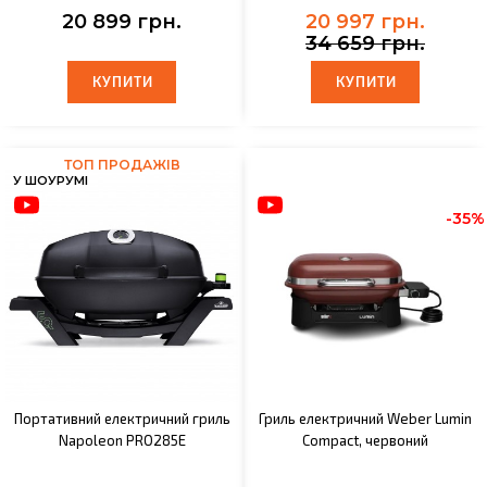
20 899 грн.
20 997 грн.
34 659 грн.
КУПИТИ
КУПИТИ
КУПИТИ
КУПИТИ
ТОП ПРОДАЖІВ
У ШОУРУМІ
-35%
Портативний електричний гриль
Гриль електричний Weber Lumin
Napoleon PRO285Е
Compact, червоний