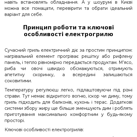
навіть встановлять обладнання. А у шоурумі в Києві
можна все помацати, перевірити та обрати ідеальний
варіант для себе.
Принцип роботи та ключові
особливості електрогрилю
Сучасний гриль електричний діє за простим принципом:
нагрівальний елемент прогріває решітку або рифлену
панель, і тепло рівномірно передається продуктам. М’ясо,
риба чи овочі швидко обсмажуються, отримують
апетитну скоринку, а всередині залишаються
соковитими.
Температуру регулюєш легко, підлаштовуючи під різні
страви. Тут немає відкритого вогню, іскор чи диму, тому
гриль підходить для балконів, кухонь і терас. Додаткові
системи збору жиру ще більше зменшують дим і роблять
приготування максимально комфортним у будь-якому
просторі.
Ключові особливості електрогрилів: