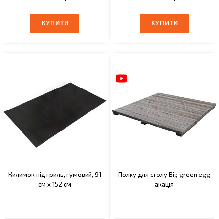
КУПИТИ
КУПИТИ
КУПИТИ
КУПИТИ
Килимок під гриль, гумовий, 91
Полку для столу Big green egg
см х 152 см
акація