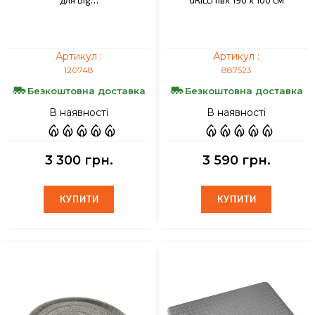
для Big…
GRILLI пвх 190 х 100 см
Артикул :
Артикул :
120748
887523
Безкоштовна доставка
Безкоштовна доставка
В наявності
В наявності
3 300 грн.
3 590 грн.
КУПИТИ
КУПИТИ
КУПИТИ
КУПИТИ