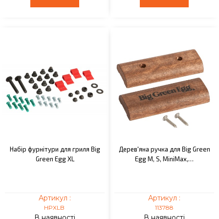
Набір фурнітури для гриля Big
Дерев'яна ручка для Big Green
Green Egg XL
Egg M, S, MiniMax,…
Артикул :
Артикул :
HPXLB
113788
В наявності
В наявності