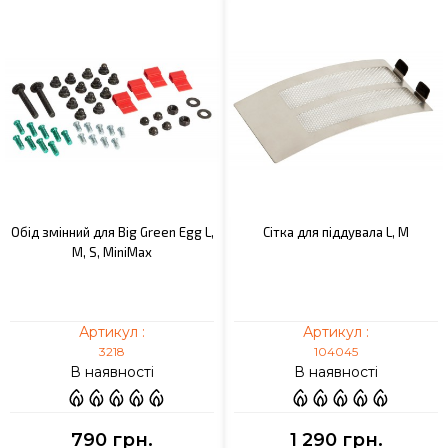
Обід змінний для Big Green Egg L,
Сітка для піддувала L, M
M, S, MiniMax
Артикул :
Артикул :
3218
104045
В наявності
В наявності
790 грн.
1 290 грн.