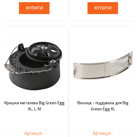
КУПИТИ
КУПИТИ
КУПИТИ
КУПИТИ
Кришка металева Big Green Egg
Віконце - піддувала для Big
XL, L, M
Green Egg XL
Артикул :
Артикул :