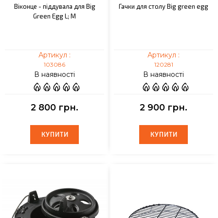
Віконце - піддувала для Big
Гачки для столу Big green egg
Green Egg L; M
Артикул :
Артикул :
103086
120281
В наявності
В наявності
2 800 грн.
2 900 грн.
КУПИТИ
КУПИТИ
КУПИТИ
КУПИТИ