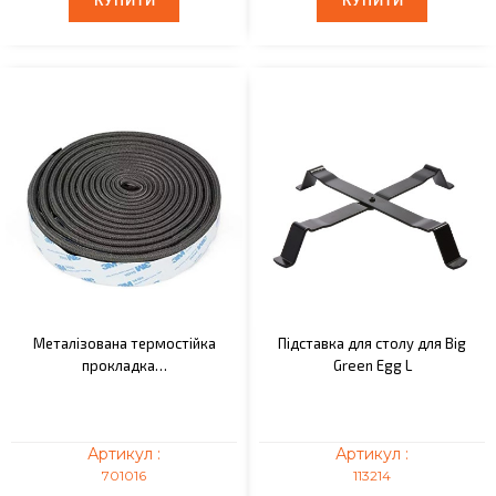
КУПИТИ
КУПИТИ
КУПИТИ
КУПИТИ
Металізована термостійка
Підставка для столу для Big
прокладка…
Green Egg L
Артикул :
Артикул :
701016
113214