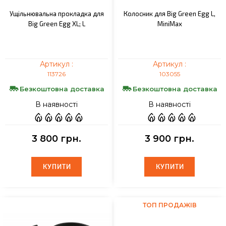
Ущільнювальна прокладка для
Колосник для Big Green Egg L,
Big Green Egg XL; L
MiniMax
Артикул :
Артикул :
113726
103055
Безкоштовна доставка
Безкоштовна доставка
В наявності
В наявності
3 800 грн.
3 900 грн.
КУПИТИ
КУПИТИ
КУПИТИ
КУПИТИ
ТОП ПРОДАЖІВ