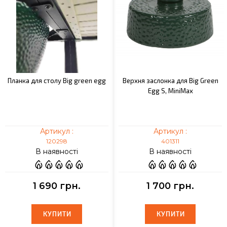
Планка для столу Big green egg
Верхня заслонка для Big Green
Egg S, MiniMax
Артикул :
Артикул :
120298
401311
В наявності
В наявності
1 690 грн.
1 700 грн.
КУПИТИ
КУПИТИ
КУПИТИ
КУПИТИ