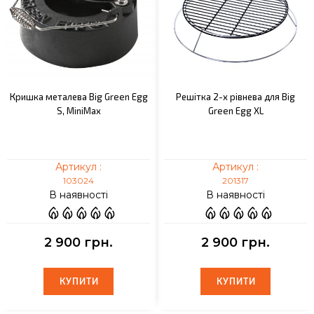
Кришка металева Big Green Egg
Решітка 2-х рівнева для Big
S, MiniMax
Green Egg XL
Артикул :
Артикул :
103024
201317
В наявності
В наявності
2 900 грн.
2 900 грн.
КУПИТИ
КУПИТИ
КУПИТИ
КУПИТИ