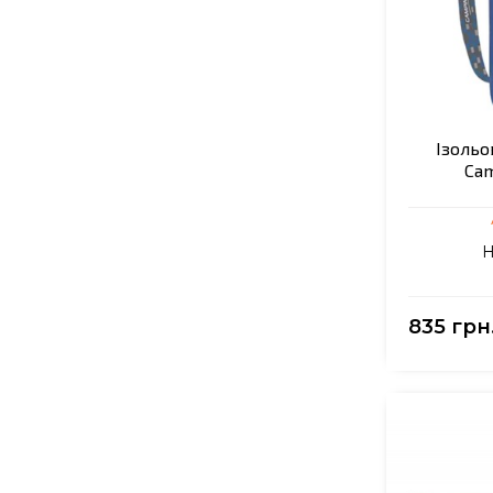
Ізольо
Cam
Н
835 грн