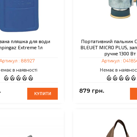
вана пляшка для води
Портативний пальник 
pingaz Extreme 1л
BLEUET MICRO PLUS, за
ручне 1300 Вт
Артикул :
88927
Артикул :
04185
емає в наявності
Немає в наявнос
.
879 грн.
КУПИТИ
КУПИТИ