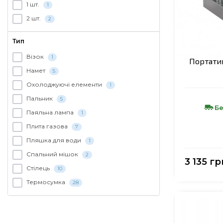
1 шт.
1
2 шт.
2
Тип
Візок
1
Портатив
Намет
5
Охолоджуючі елементи
1
Пальник
5
Бе
Паяльна лампа
1
Плита газова
7
Пляшка для води
1
Спальний мішок
2
3 135 гр
Стілець
10
Термосумка
28