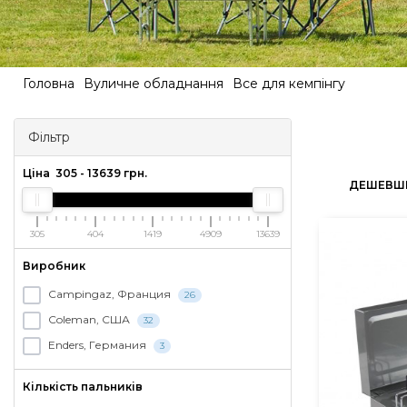
Головна
Вуличне обладнання
Все для кемпінгу
Фільтр
Ціна
305
-
13639
грн.
ДЕШЕВШ
305
404
1419
4909
13639
Виробник
Campingaz, Франция
26
Coleman, США
32
Enders, Германия
3
Кількість пальників