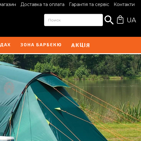
магазин
Доставка та оплата
Гарантія та сервіс
Контакти
UA
І
А
Я
К
Ц
НДАХ
ЗОНА БАРБЕКЮ