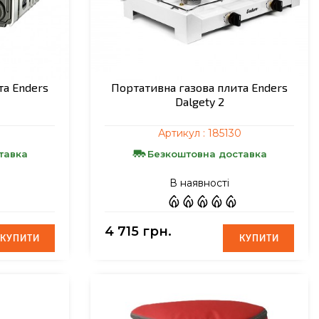
та Enders
Портативна газова плита Enders
Dalgety 2
Артикул :
185130
тавка
Безкоштовна доставка
В наявності
4 715 грн.
КУПИТИ
КУПИТИ
КУПИТИ
КУПИТИ