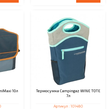
iMaxi 10л
Термосумка Campingaz WINE TOTE
7л
0
Артикул :
101480