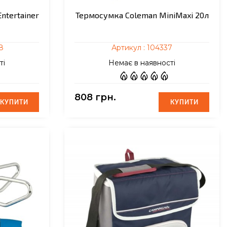
ntertainer
Термосумка Coleman MiniMaxi 20л
8
Артикул :
104337
ті
Немає в наявності
808 грн.
КУПИТИ
КУПИТИ
КУПИТИ
КУПИТИ