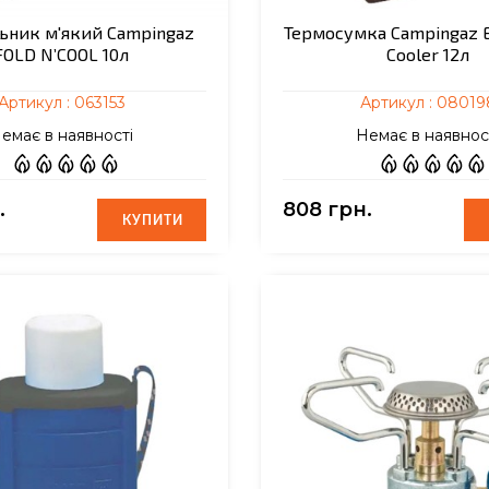
ьник м'який Campingaz
Термосумка Campingaz E
FOLD N’COOL 10л
Cooler 12л
Артикул :
063153
Артикул :
08019
емає в наявності
Немає в наявнос
.
808 грн.
КУПИТИ
КУПИТИ