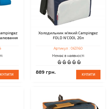
Campingaz
Холодильник м'який Campingaz
палювання
FOLD N’COOL 20л
4
Артикул :
063160
ті
Немає в наявності
889 грн.
КУПИТИ
КУПИТИ
КУПИТИ
КУПИТИ