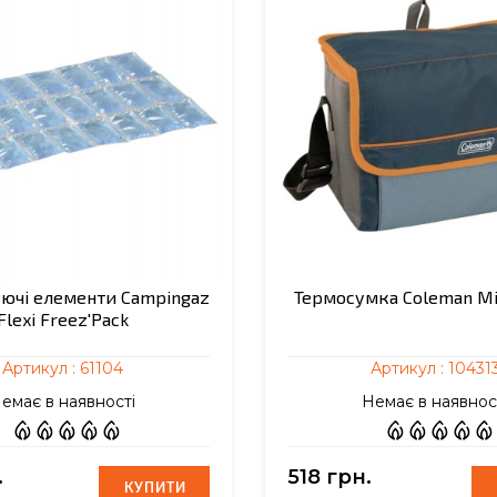
ючі елементи Campingaz
Термосумка Coleman Mi
Flexi Freez'Pack
Артикул :
61104
Артикул :
10431
емає в наявності
Немає в наявнос
.
518 грн.
КУПИТИ
КУПИТИ