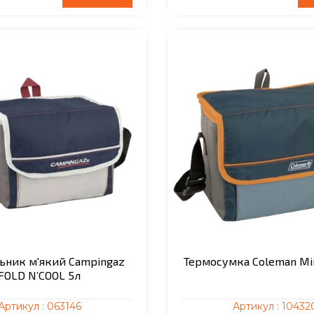
ьник м'який Campingaz
Термосумка Coleman Min
FOLD N’COOL 5л
Артикул :
063146
Артикул :
10432