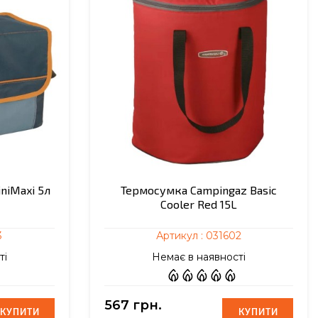
niMaxi 5л
Термосумка Campingaz Basic
Cooler Red 15L
3
Артикул :
031602
ті
Немає в наявності
567 грн.
КУПИТИ
КУПИТИ
КУПИТИ
КУПИТИ