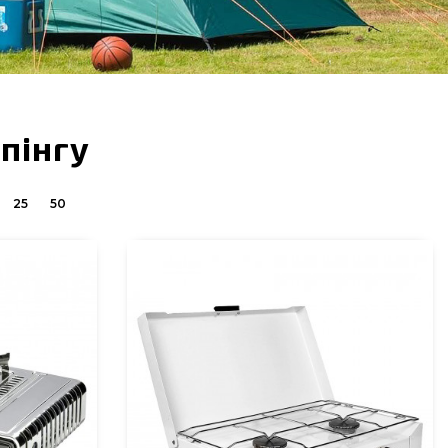
пінгу
25
50