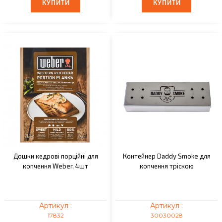
КУПИТИ
КУПИТИ
КУПИТИ
КУПИТИ
Дошки кедрові порційні для
Контейнер Daddy Smoke для
копчення Weber, 4шт
копчення тріскою
Артикул :
Артикул :
17832
30030028