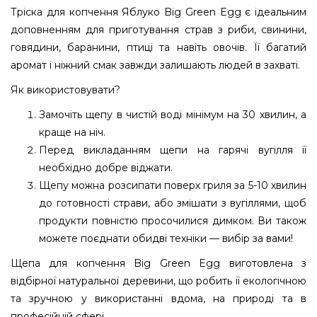
Тріска для копчення Яблуко Big Green Egg є ідеальним
доповненням для приготування страв з риби, свинини,
говядини, баранини, птиці та навіть овочів. Її багатий
аромат і ніжний смак завжди залишають людей в захваті.
Як використовувати?
Замочіть щепу в чистій воді мінімум на 30 хвилин, а
краще на ніч.
Перед викладанням щепи на гарячі вугілля її
необхідно добре віджати.
Щепу можна розсипати поверх гриля за 5-10 хвилин
до готовності страви, або змішати з вугіллями, щоб
продукти повністю просочилися димком. Ви також
можете поєднати обидві техніки — вибір за вами!
Щепа для копчення Big Green Egg виготовлена з
відбірної натуральної деревини, що робить її екологічною
та зручною у використанні вдома, на природі та в
професійній сфері.