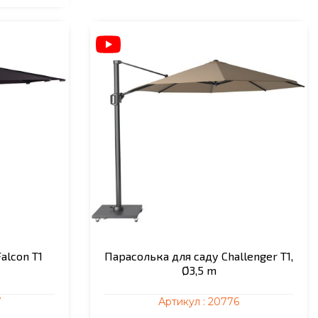
alcon T1
Парасолька для саду Challenger T1,
Ø3,5 m
7
Артикул :
20776