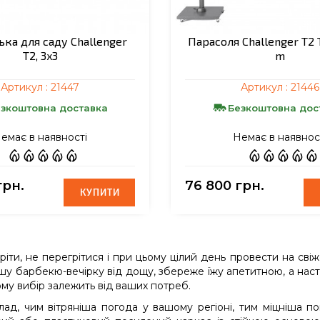
ка для саду Challenger
Парасоля Challenger T2 
T2, 3x3
m
Артикул :
21447
Артикул :
21446
зкоштовна доставка
Безкоштовна дос
емає в наявності
Немає в наявнос
грн.
76 800 грн.
КУПИТИ
КУПИТИ
іти, не перегрітися і при цьому цілий день провести на свіж
шу барбекю-вечірку від дощу, збереже їжу апетитною, а наст
ому вибір залежить від ваших потреб.
ад, чим вітряніша погода у вашому регіоні, тим міцніша по