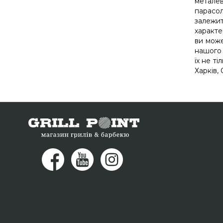
металев
парасол
залежи
характе
ви може
нашого 
їх не т
Харків, 