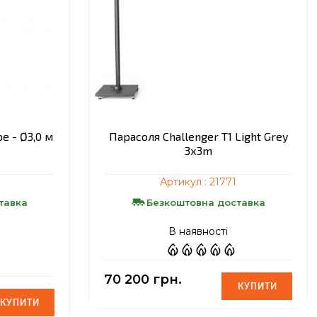
e - Ø3,0 м
Парасоля Challenger T1 Light Grey
3х3m
Артикул :
21771
тавка
Безкоштовна доставка
В наявності
70 200 грн.
КУПИТИ
КУПИТИ
КУПИТИ
КУПИТИ