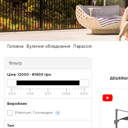
Головна
Вуличне обладнання
Парасолі
Фільтр
Ціна
12000
-
81600
грн.
ДЕШЕВШ
12000
12366
16134
29086
81600
Виробник
Platinum, Голландия
9
Тип