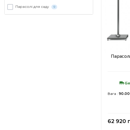
Парасолі для саду
9
Парасоля
Бе
Вага :
90.00
62 920 