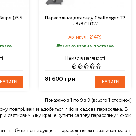
Taupe Ø3,5
Парасолька для саду Challenger T2
- 3x3 GLOW
Артикул :
21479
тавка
Безкоштовна доставка
ті
Немає в наявності
81 600 грн.
КУПИТИ
КУПИТИ
КУПИТИ
КУПИТИ
Показано з 1 по 9 з 9 (всього 1 сторінок)
ому повітрі, вам знадобиться якісна садова парасолька. Він
рій святковим. Яку краще купити садову парасольку? схожі
винна бути конструкція . Парасолі пляжні зазвичай мають