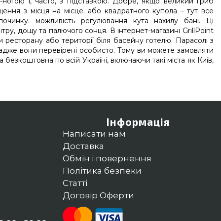
ногою і, часто, з підставкою. Добре, якщо великий гриб
ення з місця на місце. або квадратного купола – тут все
починку. можливість регулювання кута нахилу бані. Ці
ру, дощу та палючого сонця. В інтернет-магазині GrillPoint
 ресторану або території біля басейну готелю. Парасолі з
а, адже вони перевірені особисто. Тому ви можете замовляти
а безкоштовна по всій Україні, включаючи такі міста як Київ,
Інформація
Написати нам
Доставка
Обмін і повернення
Політика безпеки
Статті
Договір Оферти