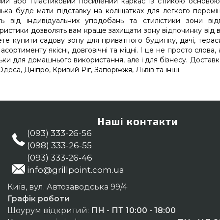
ий або пластиковий посилений каркас із стійкою основою-
ька буде мати підставку на коліщатках для легкого переміщ
ть від індивідуальних уподобань та стилістики зони від
ристики дозволять вам краще захищати зону відпочинку від віт
те купити садову зону для приватного будинку, дачі, тераси
асортименту якісні, довговічні та міцні. І це не просто слов
ільки для домашнього використання, але і для бізнесу. Доставк
Одеса, Дніпро, Кривий Ріг, Запоріжжя, Львів та інші.
Наші контакти
(093) 333-26-56
(098) 333-26-55
(093) 333-26-46
info@grillpoint.com.ua
Київ, вул. Автозаводська 99/4
Графік роботи
Шоурум відкритий:
ПН - ПТ 10:00 - 18:00