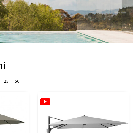
лі
25
50