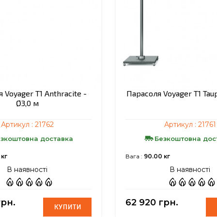
 Voyager T1 Anthracite -
Парасоля Voyager T1 Taup
Ø3,0 м
Артикул :
21762
Артикул :
21761
зкоштовна доставка
Безкоштовна дос
 кг
Вага :
90.00 кг
В наявності
В наявності
грн.
62 920 грн.
КУПИТИ
КУПИТИ