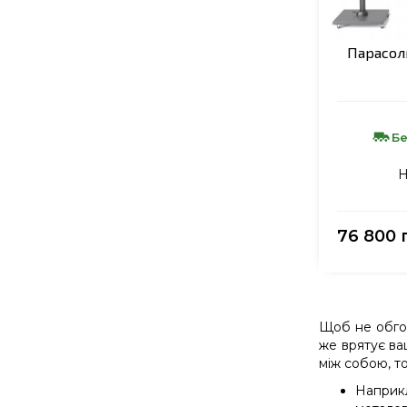
Парасоль
Бе
Н
76 800 
Щоб не обгор
же врятує ва
між собою, т
Наприкл