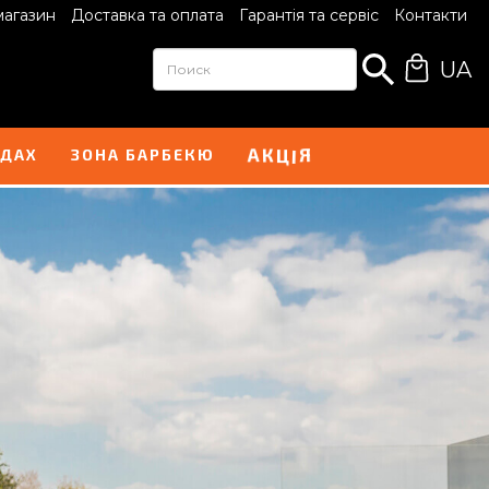
магазин
Доставка та оплата
Гарантія та сервіс
Контакти
UA
А
Я
К
І
Ц
НДАХ
ЗОНА БАРБЕКЮ