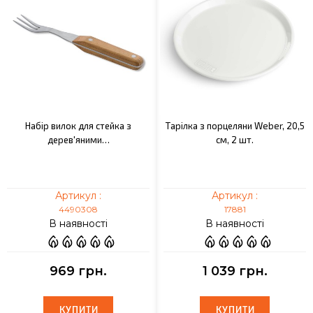
Набір вилок для стейка з
Тарілка з порцеляни Weber, 20,5
дерев'яними…
см, 2 шт.
Артикул :
Артикул :
4490308
17881
В наявності
В наявності
969 грн.
1 039 грн.
КУПИТИ
КУПИТИ
КУПИТИ
КУПИТИ