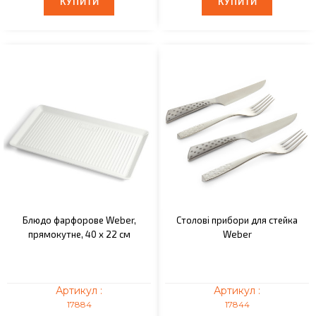
КУПИТИ
КУПИТИ
КУПИТИ
КУПИТИ
Блюдо фарфорове Weber,
Столові прибори для стейка
прямокутне, 40 x 22 cм
Weber
Артикул :
Артикул :
17884
17844