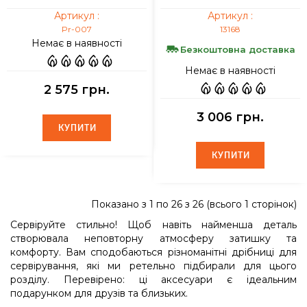
Артикул :
Артикул :
Pr-007
13168
Немає в наявності
Безкоштовна доставка
Немає в наявності
2 575 грн.
3 006 грн.
КУПИТИ
КУПИТИ
КУПИТИ
КУПИТИ
Показано з 1 по 26 з 26 (всього 1 сторінок)
Сервіруйте стильно! Щоб навіть найменша деталь
створювала неповторну атмосферу затишку та
комфорту. Вам сподобаються різноманітні дрібниці для
сервірування, які ми ретельно підбирали для цього
розділу. Перевірено: ці аксесуари є ідеальним
подарунком для друзів та близьких.