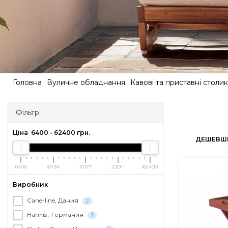
Головна
Вуличне обладнання
Кавові та приставні столи
Фільтр
Ціна
6400
-
62400
грн.
ДЕШЕВШ
6400
6734
10177
22011
62400
Виробник
Cane-line, Дания
2
Harms , Германия
1