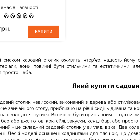
емає в наявності
грн.
КУПИТИ
КУПИТИ
і смаком кавовий столик оживить інтер'єр, надасть йому 
атеріали, вони повинні бути стильними та естетичними, а
 просто неба.
Який купити садови
довий столик невисокий, виконаний з дерева або стилізован
жче звичайного столу, приблизно на рівні сидінь дивана та к
на легко дотягнутися. Він може бути приставним – тоді ви 
і-бар або вже готові коктейлі, закуски, кенді-бар, або просто
ний - це складний садовий столик у вигляді візка. Два колеса
зоні. Деякі моделі оснащені холдингами для пляшок, що дозв
ів за один раз. Верхня частина може бути виконана у виг