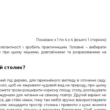
Показано з 1 по 4 з 4 (всього 1 сторінок)
елегантності і зробить практичнішим. Головне – вибирати
ле при цьому міцними, довговічними та розрахованими на
й столик?
ий під дерево, для гармонійного вигляду в оточенні саду.
рісел, щоб не закривати чудовий вид на природу, при цьому
зможете трохи розширити корисну площу столу, розташувати
 журнали для читання на свіжому повітрі. Другий варіант не
, дві стійкі ніжки, тому такі меблі зручно використовувати
оляє заощадити простір столика і привезти з кухні якомога
ляді знімного підносу з високими бортиками. Щоб купити