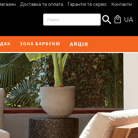
магазин
Доставка та оплата
Гарантія та сервіс
Контакти
UA
Ц
І
А
Я
К
НДАХ
ЗОНА БАРБЕКЮ