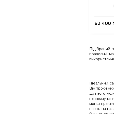
Н
62 400 
Підібраний з
правильні м
використання
Ідеальний са
Він трохи ни
до нього мож
на ньому мін
менш практич
навіть на га
більше смак