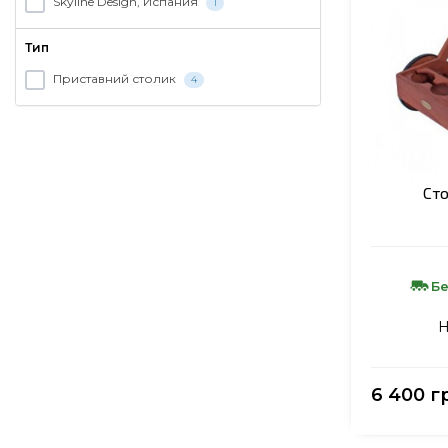
Skyline Design, Испания
1
Тип
Приставний столик
4
Сто
Бе
Н
6 400 г