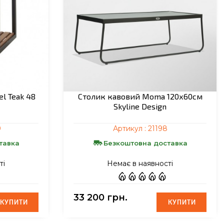
l Teak 48
Столик кавовий Moma 120х60см
Skyline Design
9
Артикул :
21198
тавка
Безкоштовна доставка
ті
Немає в наявності
33 200 грн.
КУПИТИ
КУПИТИ
КУПИТИ
КУПИТИ