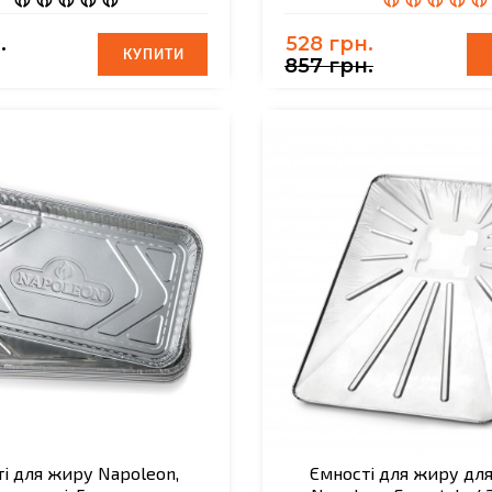
.
528 грн.
КУПИТИ
КУПИТИ
857 грн.
і для жиру Napoleon,
Ємності для жиру для