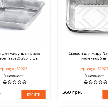
і для жиру для грилів
Ємності для жиру Na
on TravelQ 285, 5 шт.
маленькі, 5 шт
Артикул :
62006
Артикул :
6200
В наявності
В наявності
.
360 грн.
КУПИТИ
КУПИТИ