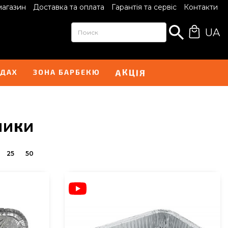
магазин
Доставка та оплата
Гарантія та сервіс
Контакти
UA
А
Я
К
І
Ц
НДАХ
ЗОНА БАРБЕКЮ
ники
25
50