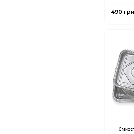
490 грн
Ємност