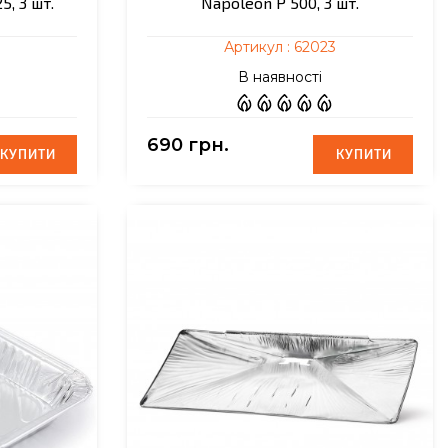
5, 3 шт.
Napoleon P 500, 3 шт.
9
Артикул :
62023
В наявності
690 грн.
КУПИТИ
КУПИТИ
КУПИТИ
КУПИТИ