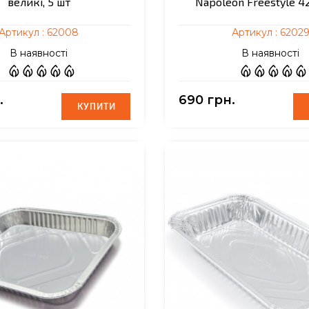
великі, 5 шт
Napoleon Freestyle 42
Артикул :
62008
Артикул :
6202
В наявності
В наявності
.
690 грн.
КУПИТИ
КУПИТИ