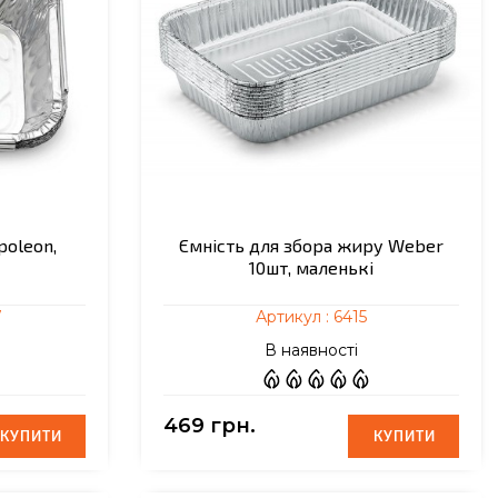
poleon,
Ємність для збора жиру Weber
10шт, маленькі
7
Артикул :
6415
В наявності
469 грн.
КУПИТИ
КУПИТИ
КУПИТИ
КУПИТИ