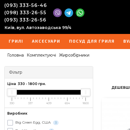
(093) 333-56-46
(098) 333-26-55
(093) 333-26-56
Київ, вул. Автозаводська 99/4
ГРИЛІ
АКСЕСУАРИ
ПОСУД ДЛЯ ГРИЛЯ
ВУ
Головна
Комплектуючі
Жирозбірники
Фільтр
Ціна
330
-
1800
грн.
ДЕШЕВШ
330
337
409
654
1800
Виробник
Big Green Egg, США
3