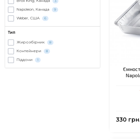
Broil King, Канада
3
Napoleon, Канада
9
Weber, США
6
Тип
Жирозбірник
8
Контейнери
8
Піддони
1
Ємност
Napole
330 грн