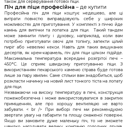
також для сервірування готової піци.
Піч для піци професійна
– де купити
Професійна піч для піци коштує недешево, але ці
витрати повністю виправдовують себе у широких
можливостях для приготування. У комплекті з піччю йде
камінь для випічки та лопатка для піци. Такий тандем
може замінити плиту і духовку, наприклад, коли вам
потрібно приготувати овочі для топінгу, запекти цілий
пиріг або невеликі кекси. Навіть для таких вишуканих
десертів, як крем-карамель, піч для піци цілком підійде.
Максимальна температура всередині розігрітої печі –
450°С. Це сприяє швидкому приготуванню піци. З
використанням пекарського каменю страва буде готова
лише за пару хвилин. Саме стільки вам знадобиться, щоб
розкласти начинку на новий лист тонкого тіста на лопату
для піци.
Незважаючи на високу температуру в печі, конструкція
пожежобезпечна і може використовуватися в закритих
приміщеннях, але про хорошу вентиляцію не варто
забувати. < br /> При виборі печі ми рекомендуємо
звертати увагу на габарити та площу смаженої поверхні.
Якщо ви замовите дуже маленьку піч, то не зможете
швидко нагодувати велику компанію голодних друзів.