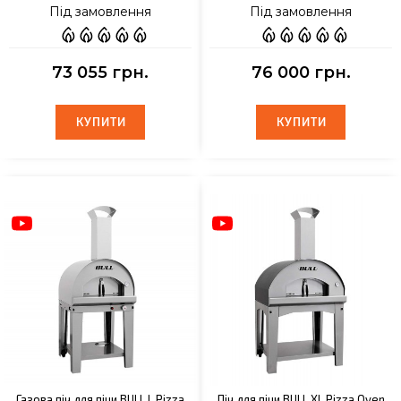
Під замовлення
Під замовлення
73 055 грн.
76 000 грн.
КУПИТИ
КУПИТИ
КУПИТИ
КУПИТИ
Газова піч для піци BULL L Pizza
Піч для піци BULL XL Pizza Oven