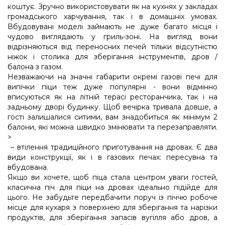
коштує. Зручно використовувати як на кухнях у закладах
громадського харчування, так і в домашніх умовах.
Вбудовувані моделі займають не дуже багато місця і
чудово виглядають у гриль-зоні. На вигляд вони
відрізняються від переносних печей тільки відсутністю
ніжок і столика для зберігання інструментів, дров /
балона з газом.
Незважаючи на значні габарити окремі газові печі для
випічки піци теж дуже популярні - вони відмінно
вписуються як на літній терасі ресторанчика, так і на
задньому дворі будинку. Щоб вечірка тривала довше, а
гості залишалися ситими, вам знадобиться як мінімум 2
балони, які можна швидко змінювати та перезаправляти.
>
– втілення традиційного приготування на дровах. Є два
види конструкції, як і в газових печах: пересувна та
вбудована.
Якщо ви хочете, щоб піца стала центром уваги гостей,
класична піч для піци на дровах ідеально підійде для
цього. Не забудьте передбачити поруч із піччю робоче
місце для кухаря з поверхнею для зберігання та нарізки
продуктів, для зберігання запасів вугілля або дров, а