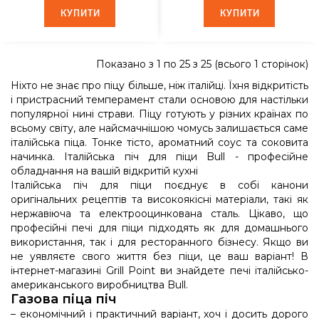
КУПИТИ
КУПИТИ
КУПИТИ
КУПИТИ
Показано з 1 по 25 з 25 (всього 1 сторінок)
Ніхто не знає про піцу більше, ніж італійці. Їхня відкритість
і пристрасний темперамент стали основою для настільки
популярної нині страви. Піцу готують у різних країнах по
всьому світу, але найсмачнішою чомусь залишається саме
італійська піца. Тонке тісто, ароматний соус та соковита
начинка. Італійська піч для піци Bull - професійне
обладнання на вашій відкритій кухні
Італійська піч для піци поєднує в собі канони
оригінальних рецептів та високоякісні матеріали, такі як
нержавіюча та електрооцинкована сталь. Цікаво, що
професійні печі для піци підходять як для домашнього
використання, так і для ресторанного бізнесу. Якщо ви
не уявляєте свого життя без піци, це ваш варіант! В
інтернет-магазині Grill Point ви знайдете печі італійсько-
американського виробництва Bull.
Газова піца піч
– економічний і практичний варіант, хоч і досить дорого