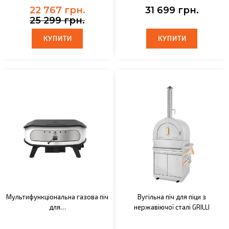
22 767 грн.
31 699 грн.
25 299 грн.
КУПИТИ
КУПИТИ
КУПИТИ
КУПИТИ
Мультифункціональна газова піч
Вугільна піч для піци з
для…
нержавіючої сталі GRILLI