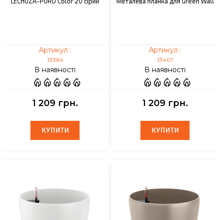
LECHUZA-PURO Color 20 сірий
Металева планка для Green Wall
Артикул :
Артикул :
13364
13401
В наявності
В наявності
1 209 грн.
1 209 грн.
КУПИТИ
КУПИТИ
КУПИТИ
КУПИТИ