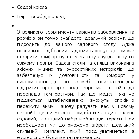
Садові крісла;
Барні та обідні стільці;
З великого асортименту варіантів забарвлення та
розмірів ви точно знайдете ідеальний варіант, що
підходить до вашого садового столу. Адже
правильно підібраний садовий гарнітур допоможе
створити комфортну та елегантну лаундж зону на
свіжому повітрі. Садові столи та стільці виконані з
якісних, міцних та зносостійких матеріалів, що
забезпечує їх довговічність та комфорт у
використанні. До того ж меблі, призначені для
відкритих просторів, водонепроникні і стійкі до
перепадів температури. Так що моделі, які не
піддаються штабелюванню, зможуть спокійно
пережити зиму і знову радувати вас у новому
сезоні! І ще: ви можете придбати як один стілець
садовий, так і цілий набір меблів для тераси. При
необхідності ми допоможемо зібрати ідеальний
стильний комплект, який поєднуватиметься з
екстер'єром будинку та гриль-зоною.