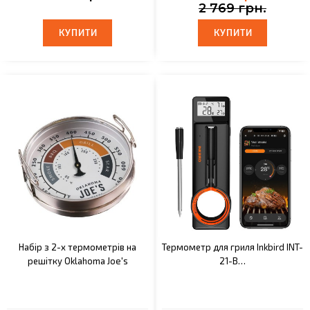
2 769 грн.
КУПИТИ
КУПИТИ
КУПИТИ
КУПИТИ
Набір з 2-х термометрів на
Термометр для гриля Inkbird INT-
решітку Oklahoma Joe's
21-B…