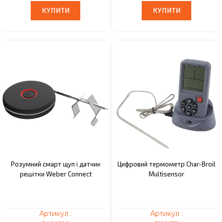
КУПИТИ
КУПИТИ
КУПИТИ
КУПИТИ
Розумний смарт щуп і датчик
Цифровий термометр Char-Broil
решітки Weber Connect
Multisensor
Артикул :
Артикул :