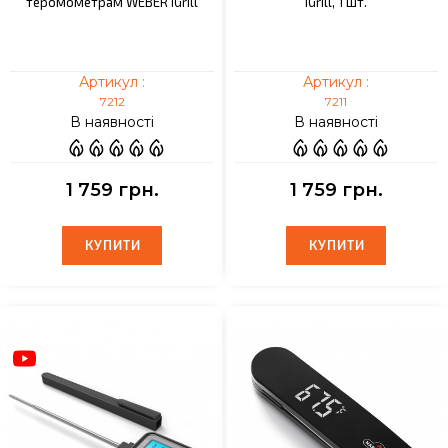
теромометрам WEBER iGrill
iGrill, 1 шт.
Артикул :
Артикул :
7212
7211
В наявності
В наявності
1 759 грн.
1 759 грн.
КУПИТИ
КУПИТИ
КУПИТИ
КУПИТИ