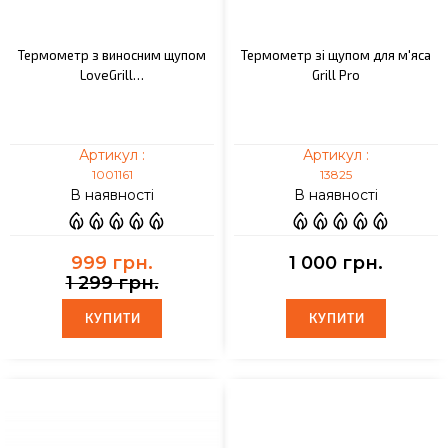
Термометр з виносним щупом
Термометр зі щупом для м'яса
LoveGrill…
Grill Pro
Артикул :
Артикул :
1001161
13825
В наявності
В наявності
999 грн.
1 000 грн.
1 299 грн.
КУПИТИ
КУПИТИ
КУПИТИ
КУПИТИ