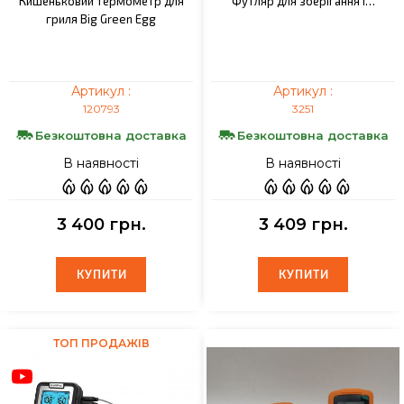
Кишеньковий термометр для
Футляр для зберігання і…
гриля Big Green Egg
Артикул :
Артикул :
120793
3251
Безкоштовна доставка
Безкоштовна доставка
В наявності
В наявності
3 400 грн.
3 409 грн.
КУПИТИ
КУПИТИ
КУПИТИ
КУПИТИ
ТОП ПРОДАЖІВ