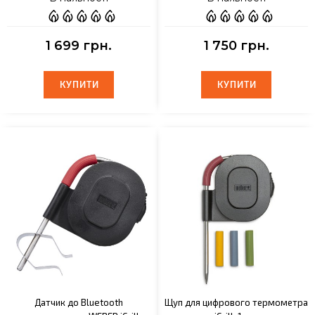
1 699 грн.
1 750 грн.
КУПИТИ
КУПИТИ
КУПИТИ
КУПИТИ
Датчик до Bluetooth
Щуп для цифрового термометра