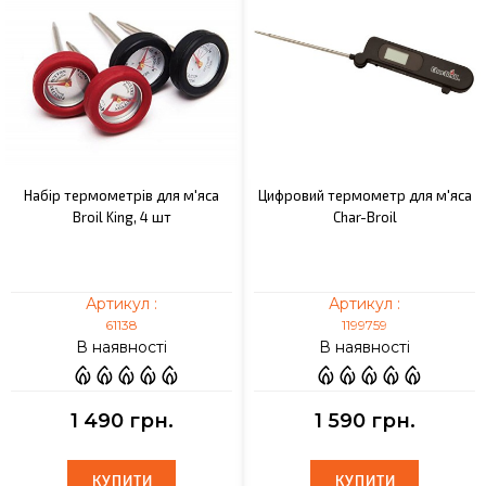
Набір термометрів для м'яса
Цифровий термометр для м'яса
Broil King, 4 шт
Char-Broil
Артикул :
Артикул :
61138
1199759
В наявності
В наявності
1 490 грн.
1 590 грн.
КУПИТИ
КУПИТИ
КУПИТИ
КУПИТИ