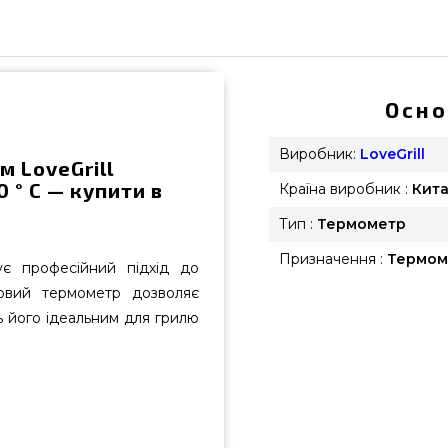
Осно
Виробник:
LoveGrill
 LoveGrill
0 ° С — купити в
Країна виробник :
Кит
Тип :
Термометр
Призначення :
Термом
ує професійний підхід до
овий термометр дозволяє
 його ідеальним для грилю