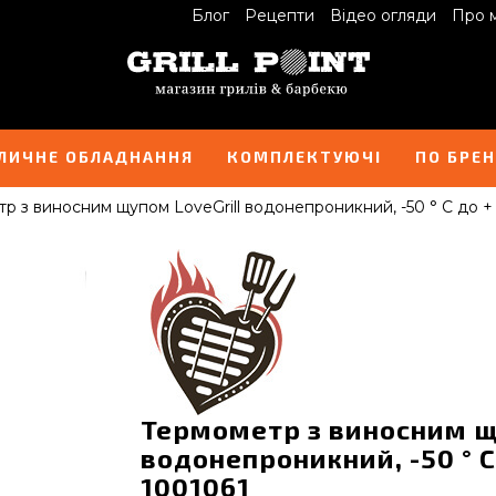
Блог
Рецепти
Відео огляди
Про 
ЛИЧНЕ ОБЛАДНАННЯ
КОМПЛЕКТУЮЧІ
ПО БРЕ
р з виносним щупом LoveGrill водонепроникний, -50 ° С до + 
Термометр з виносним щ
водонепроникний, -50 ° С 
1001061