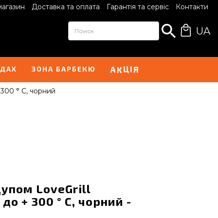
магазин
Доставка та оплата
Гарантія та сервіс
Контакти
UA
І
А
Я
Ц
К
НДАХ
ЗОНА БАРБЕКЮ
300 ° С, чорний
упом LoveGrill
до + 300 ° С, чорний -