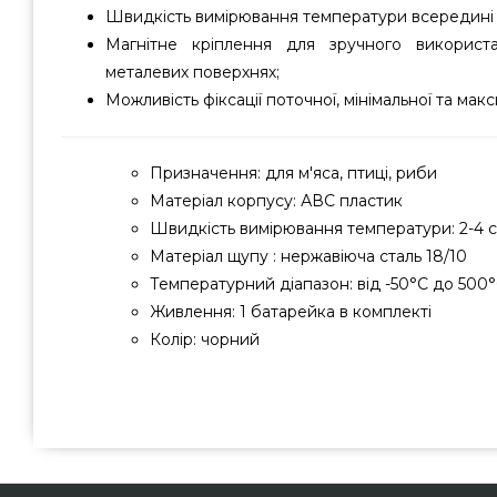
Швидкість вимірювання температури всередині 
Магнітне кріплення для зручного використ
металевих поверхнях;
Можливість фіксації поточної, мінімальної та ма
Призначення: для м'яса, птиці, риби
Матеріал корпусу: АВС пластик
Швидкість вимірювання температури: 2-4 
Матеріал щупу : нержавіюча сталь 18/10
Температурний діапазон: від -50°C до 500
Живлення: 1 батарейка в комплекті
Колір: чорний
Термометр з виносним щупом LoveGrill водонепроникний, 
1001061 замовити від надійного виробника LoveGrill за ви
в каталозі інтернет магазину грилів Гриль Поінт. Дивітьс
термощупи в онлайн каталозі GrillPoint. Зател