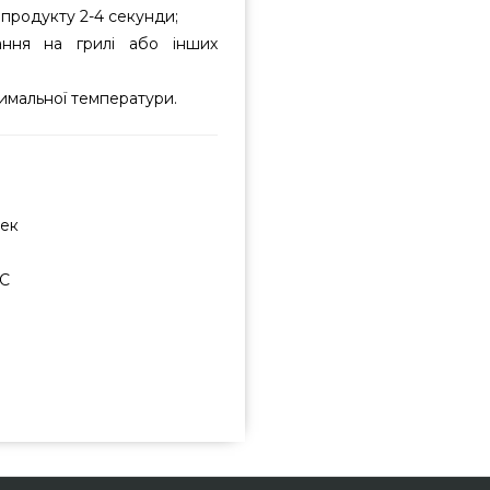
продукту 2-4 секунди;
ання на грилі або інших
ксимальної температури.
сек
°C
-50 ° С до + 300 ° С, чорний -
гідною вартістю всего 1 699 грн.
я і купуйте також Термометри та
ефонуйте прямо зараз нашим