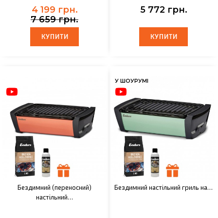
4 199 грн.
5 772 грн.
7 659 грн.
КУПИТИ
КУПИТИ
КУПИТИ
КУПИТИ
У ШОУРУМІ
Бездимний (переносний)
Бездимний настільний гриль на…
настільний…