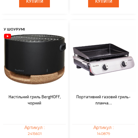
КУПИТИ
КУПИТИ
КУПИТИ
КУПИТИ
У ШОУРУМІ
Настільний гриль BergHOFF,
Портативний газовий гриль-
чорний
планча…
Артикул :
Артикул :
2415601
140879