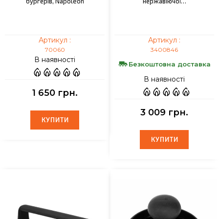
бургерів, Napoleon
нержавіючої…
Артикул :
Артикул :
70060
3400846
В наявності
Безкоштовна доставка
В наявності
1 650 грн.
3 009 грн.
КУПИТИ
КУПИТИ
КУПИТИ
КУПИТИ