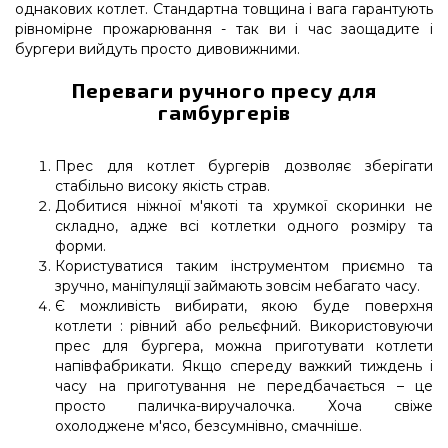
однакових котлет. Стандартна товщина і вага гарантують
рівномірне прожарювання - так ви і час заощадите і
бургери вийдуть просто дивовижними.
Переваги ручного пресу для
гамбургерів
Прес для котлет бургерів дозволяє зберігати
стабільно високу якість страв.
Добитися ніжної м'якоті та хрумкої скоринки не
складно, адже всі котлетки одного розміру та
форми.
Користуватися таким інструментом приємно та
зручно, маніпуляції займають зовсім небагато часу.
Є можливість вибирати, якою буде поверхня
котлети : рівний або рельєфний. Використовуючи
прес для бургера, можна приготувати котлети
напівфабрикати. Якщо спереду важкий тиждень і
часу на приготування не передбачається – це
просто паличка-виручалочка. Хоча свіже
охолоджене м'ясо, безсумнівно, смачніше.