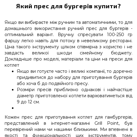
Який прес для бургерів купити?
Якщо ви вибираєте між ручним та автоматичними, то для
домашнього використання ручний прес для бургерів -
оптимальний варіант. Вручну спресувати 100-250 гр
фаршу легко навіть для потоку в невеликому ресторані.
Ціна такого інструменту цілком співмірна з користю і не
завдасть великої шкоди сімейному бюджету.
Докладніше про моделі, матеріали та ціни на преси для
котлет
Якщо ви готуєте часто і великі компанії, то доречно
придивитися до набору для приготування бургерів
або хоча б до подвійного пресу.
Розміри пресів приблизно однакові і найчастіше
діаметр приготовленої котлети варіюватиметься від
9 до 12 см.
Кожен прес для приготування котлет для гамбургерів,
представлений в інтернет-магазині Grill Point, був
перевірений нами чи нашими близькими. Ми впевнені в
якості та функціональності цих інструментів, тому