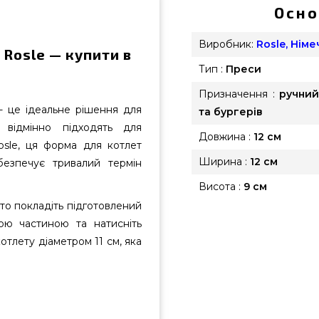
Осно
Виробник:
Rosle, Нім
 Rosle — купити в
Тип :
Преси
Призначення :
ручний
 це ідеальне рішення для
та бургерів
 відмінно підходять для
Довжина :
12 см
osle, ця форма для котлет
Ширина :
12 см
безпечує тривалий термін
Висота :
9 см
то покладіть підготовлений
ю частиною та натисніть
отлету діаметром 11 см, яка