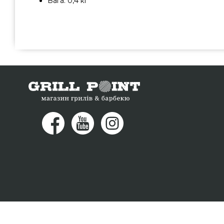
Вага: 0,4 кг
Прес для формування бургерів PRO Rosle - R25083 в
бренду Rosle, Німеччина за кращою ціною всего 1 200 грн
аксесуарів GrillPoint. Найкращі пропозиції на Преси д
grillpoint.com.ua Напишіть нашим фахівцям по номеру (
замовити клієнтам у міста: Харків, Житомир, Нікополь