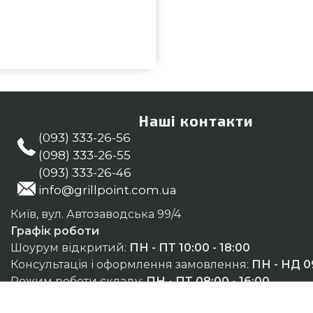
ибрати та купити від кращого
. в інтернет каталозі грилів та
ля бургера в каталозі магазину
044) 334-76-95 и мы допоможемо
Наші контакти
(093) 333-26-56
(098) 333-26-55
(093) 333-26-46
info@grillpoint.com.ua
Київ, вул. Автозаводська 99/4
Графік роботи
Шоурум відкритий:
ПН - ПТ 10:00 - 18:00
Консультація і оформлення замовлення:
ПН - НД 09
Режим роботи складу:
ПН - ПТ 08:00 - 16:00