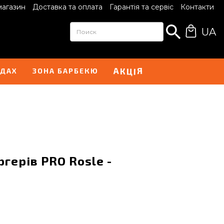
магазин
Доставка та оплата
Гарантія та сервіс
Контакти
UA
І
А
Я
К
Ц
НДАХ
ЗОНА БАРБЕКЮ
герів PRO Rosle -