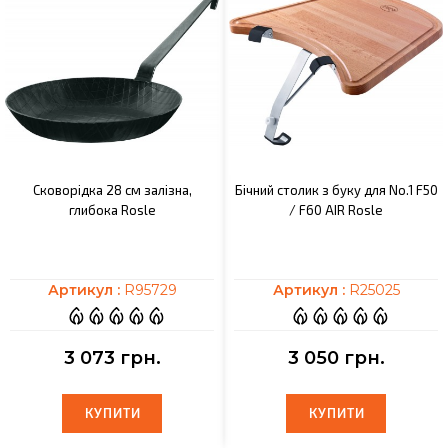
Сковорідка 28 см залізна,
Бічний столик з буку для No.1 F50
глибока Rosle
/ F60 AIR Rosle
Артикул :
R95729
Артикул :
R25025
3 073 грн.
3 050 грн.
КУПИТИ
КУПИТИ
КУПИТИ
КУПИТИ