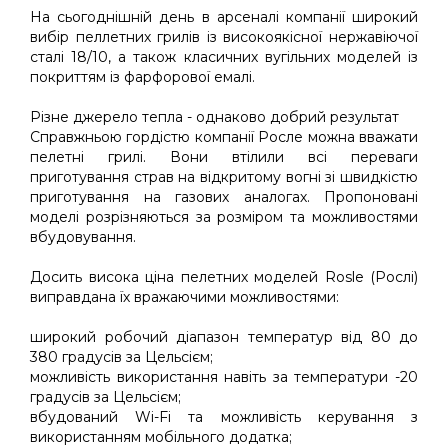
На сьогоднішній день в арсеналі компанії широкий
вибір пеллетних грилів із високоякісної нержавіючої
сталі 18/10, а також класичних вугільних моделей із
покриттям із фарфорової емалі.
Різне джерело тепла - однаково добрий результат
Справжньою гордістю компанії Росле можна вважати
пелетні грилі. Вони втілили всі переваги
приготування страв на відкритому вогні зі швидкістю
приготування на газових аналогах. Пропоновані
моделі розрізняються за розміром та можливостями
вбудовування.
Досить висока ціна пелетних моделей Rosle (Рослі)
виправдана їх вражаючими можливостями:
широкий робочий діапазон температур від 80 до
380 градусів за Цельсієм;
можливість використання навіть за температури -20
градусів за Цельсієм;
вбудований Wi-Fi та можливість керування з
використанням мобільного додатка;