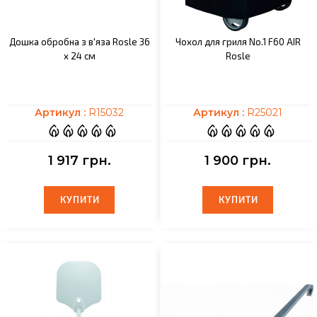
Дошка обробна з в'яза Rosle 36
Чохол для гриля No.1 F60 AIR
х 24 см
Rosle
Артикул :
R15032
Артикул :
R25021
1 917 грн.
1 900 грн.
КУПИТИ
КУПИТИ
КУПИТИ
КУПИТИ