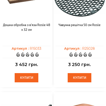
Дошка обробна з в'яза Rosle 48
Чавунна решітка 50 см Rosle
х 32 см
Артикул :
R15033
Артикул :
R25028
3 452 грн.
3 250 грн.
КУПИТИ
КУПИТИ
КУПИТИ
КУПИТИ