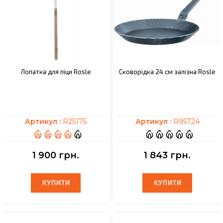
Лопатка для піци Rosle
Сковорідка 24 см залізна Rosle
Артикул :
R25175
Артикул :
R95724
1 900 грн.
1 843 грн.
КУПИТИ
КУПИТИ
КУПИТИ
КУПИТИ