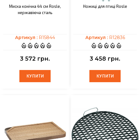
Миска конічна 44 см Rosle,
Ножиці для птиці Rosle
нержавіюча сталь
Артикул :
R15844
Артикул :
R12836
3 572 грн.
3 458 грн.
КУПИТИ
КУПИТИ
КУПИТИ
КУПИТИ