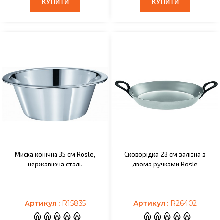
КУПИТИ
КУПИТИ
КУПИТИ
КУПИТИ
Миска конічна 35 см Rosle,
Сковорідка 28 см залізна з
нержавіюча сталь
двома ручками Rosle
Артикул :
R15835
Артикул :
R26402