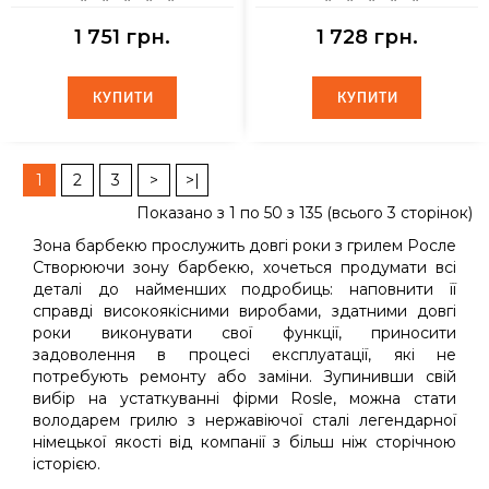
1 751 грн.
1 728 грн.
КУПИТИ
КУПИТИ
КУПИТИ
КУПИТИ
1
2
3
>
>|
Показано з 1 по 50 з 135 (всього 3 сторінок)
Зона барбекю прослужить довгі роки з грилем Росле
Створюючи зону барбекю, хочеться продумати всі
деталі до найменших подробиць: наповнити її
справді високоякісними виробами, здатними довгі
роки виконувати свої функції, приносити
задоволення в процесі експлуатації, які не
потребують ремонту або заміни. Зупинивши свій
вибір на устаткуванні фірми Rosle, можна стати
володарем грилю з нержавіючої сталі легендарної
німецької якості від компанії з більш ніж сторічною
історією.