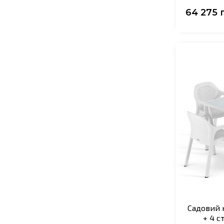
64 275 
Садовий к
+ 4 с