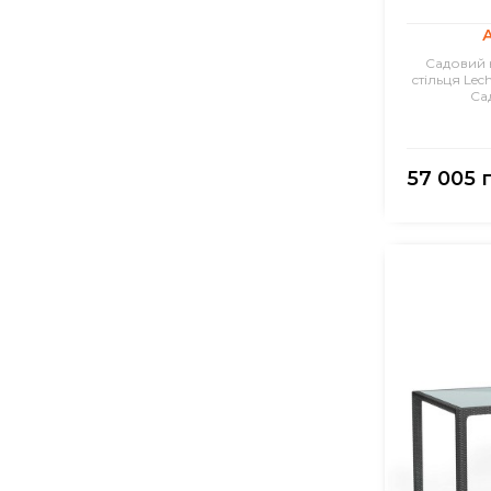
А
Садовий к
стільця Lec
Са
57 005 