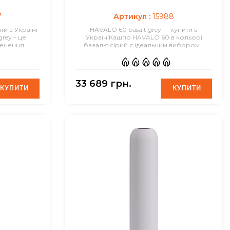
7
Артикул :
15988
и в Україні
HAVALO 60 basalt grey — купити в
rey – це
УкраїніКашпо HAVALO 60 в кольорі
енення..
базальт сірий є ідеальним вибором ..
33 689 грн.
КУПИТИ
КУПИТИ
КУПИТИ
КУПИТИ