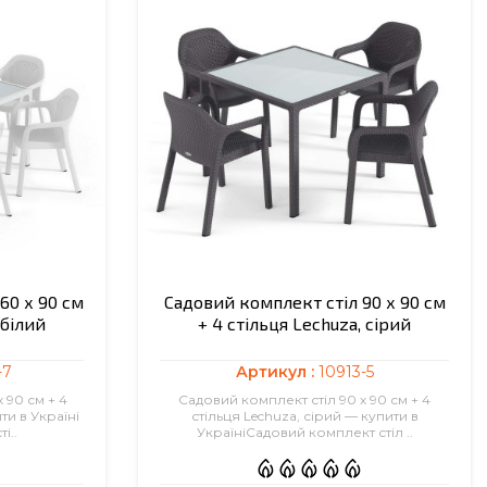
60 х 90 см
Садовий комплект стіл 90 х 90 см
 білий
+ 4 стільця Lechuza, сірий
-7
Артикул :
10913-5
 90 см + 4
Садовий комплект стіл 90 х 90 см + 4
ти в Україні
стільця Lechuza, сірий — купити в
і..
УкраїніСадовий комплект стіл ..