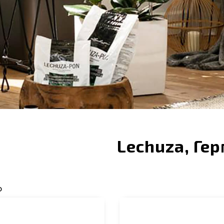
Lechuza, Ге
Ю