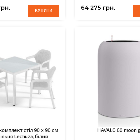
грн.
64 275 грн.
КУПИТИ
КУПИТИ
омплект стіл 90 х 90 см
HAVALO 60 moon g
тільця Lechuza, білий