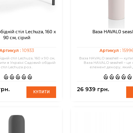
ідній стіл Lechuza, 160 х
Ваза HAVALO seas
90 см, сірий
Артикул :
10933
Артикул :
1599
дній стіл Lechuza, 160 х 90 см,
Ваза HAVALO seashell — купит
ити в Україні Садовий обідній
Ваза HAVALO seashell – це
стіл Lechuza роз..
елемент декору, який 
грн.
26 939 грн.
КУПИТИ
КУПИТИ