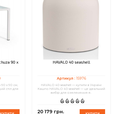
chuza 90 х
HAVALO 40 seashell
0
Артикул :
15976
 90 х 90 см,
HAVALO 40 seashell — купити в Україні
ній стіл для
Кашпо HAVALO 40 seashell — це ідеальний
.
вибір для озеленення я..
20 179 грн.