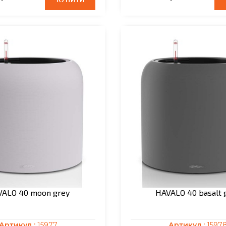
КУПИТИ
КУПИТИ
ALO 40 moon grey
HAVALO 40 basalt 
Артикул :
15977
Артикул :
1597