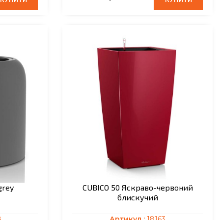
КУПИТИ
КУПИТИ
КУПИТИ
КУПИТИ
grey
CUBICO 50 Яскраво-червоний
блискучий
8
Артикул :
18163