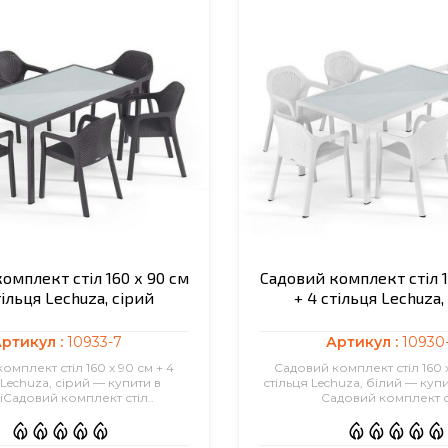
омплект стіл 160 х 90 см
Садовий комплект стіл 1
тільця Lechuza, сірий
+ 4 стільця Lechuza,
ртикул :
10933-7
Артикул :
10930
омплект стіл 160 х 90 см + 4
Садовий комплект стіл 160 х
 Lechuza, сірий — купити в
стільця Lechuza, білий — купи
іСадовий комплект стіл..
Садовий комплект ст