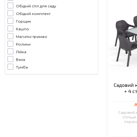
Обідній стіл для саду
Обідній комплект
Горщик
Кашпо
Магнітні тримачі
Ролики
Лійка
Ваза
Тумба
Садовий к
+ 4 с
А
Садовий к
стільця
Україн