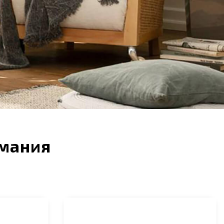
рмания