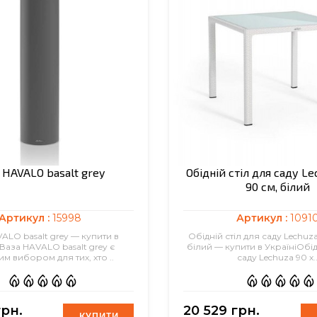
 HAVALO basalt grey
Обідній стіл для саду Le
90 см, білий
Артикул :
15998
Артикул :
1091
ALO basalt grey — купити в
Обідній стіл для саду Lechuza
 Ваза HAVALO basalt grey є
білий — купити в УкраїніОбід
им вибором для тих, хто ..
саду Lechuza 90 х.
грн.
20 529 грн.