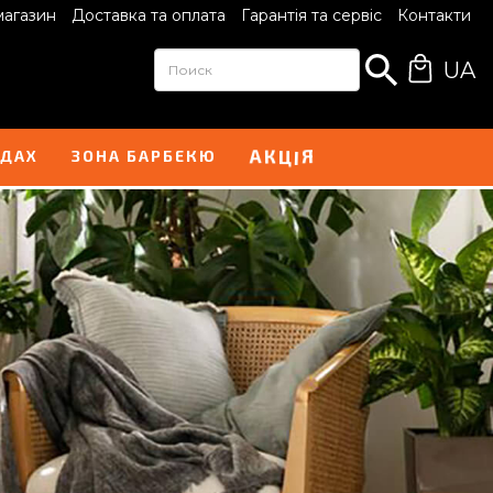
магазин
Доставка та оплата
Гарантія та сервіс
Контакти
UA
І
А
Я
Ц
К
НДАХ
ЗОНА БАРБЕКЮ