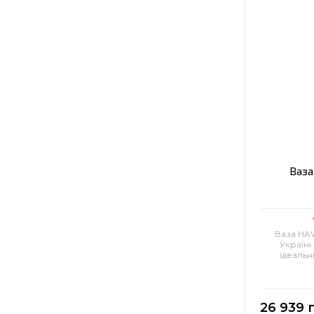
Ваза
Ваза HAV
Україні
ідеальн
26 939 