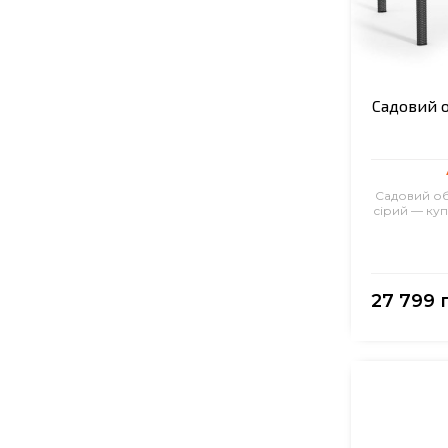
Садовий об
Садовий обі
сірий — куп
27 799 