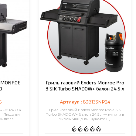
S MONROE
Гриль газовий Enders Monroe Pro
O
3 SIK Turbo SHADOW+ балон 24,5 л
6
Артикул :
838133NP24
NROE PRO 4
Гриль газовий Enders Monroe Pro 3 SIK
ні Якщо ви
Turbo SHADOW+ балон 24,5 л — купити в
рилюва..
УкраїніЯкщо ви шукаєте щ..