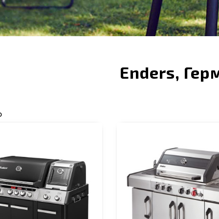
Enders, Гер
Ю