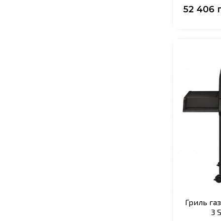
52 406 
Гриль га
3 