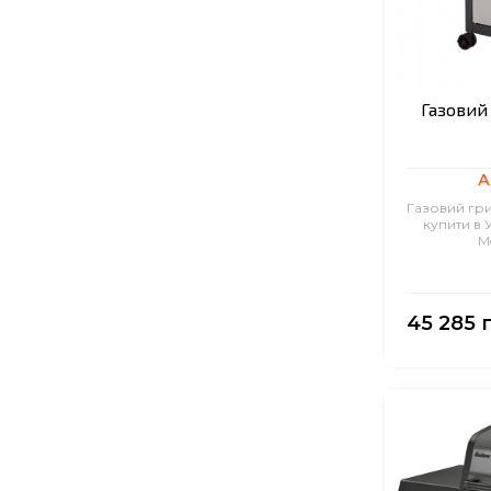
Газовий
А
Газовий гри
купити в 
Mo
45 285 