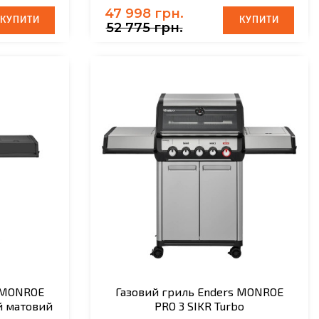
47 998 грн.
КУПИТИ
КУПИТИ
КУПИТИ
КУПИТИ
52 775 грн.
s MONROE
Газовий гриль Enders MONROE
ий матовий
PRO 3 SIKR Turbo