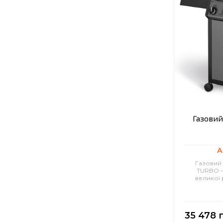
Газовий
А
Газовий 
TURBO –
великої р
35 478 