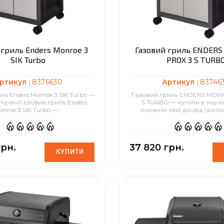
 гриль Enders Monroe 3
Газовий гриль ENDER
SIK Turbo
PROX 3 S TURB
ртикул :
8376630
Артикул :
83746
ль Enders Monroe 3 SIK Turbo —
Газовий гриль ENDERS MON
УкраїніГазовий гриль Enders
S TURBO — купити в Украї
nroe 3 SIK Turbo — ..
оновити свій досвід грилю
грн.
37 820 грн.
КУПИТИ
КУПИТИ