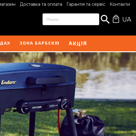
магазин
Доставка та оплата
Гарантія та сервіс
Контакти
UA
І
А
Я
К
Ц
НДАХ
ЗОНА БАРБЕКЮ