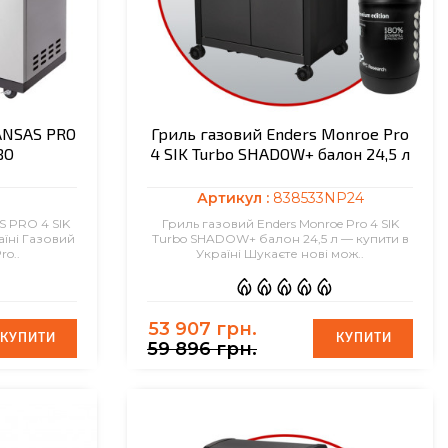
ANSAS PRO
Гриль газовий Enders Monroe Pro
BO
4 SIK Turbo SHADOW+ балон 24,5 л
Артикул :
838533NP24
S PRO 4 SIK
Гриль газовий Enders Monroe Pro 4 SIK
їні Газовий
Turbo SHADOW+ балон 24,5 л — купити в
ro..
Україні Шукаєте нові мож..
53 907 грн.
КУПИТИ
КУПИТИ
КУПИТИ
КУПИТИ
59 896 грн.