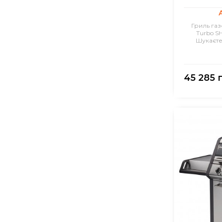
Гриль газ
Turbo S
Шукаєте
45 285 