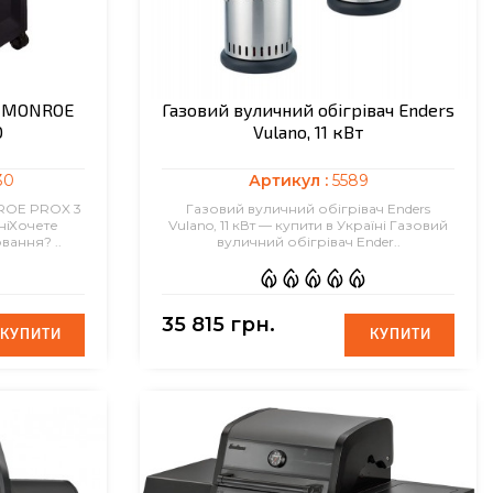
S MONROE
Газовий вуличний обігрівач Enders
O
Vulano, 11 кВт
30
Артикул :
5589
ROE PROX 3
Газовий вуличний обігрівач Enders
ніХочете
Vulano, 11 кВт — купити в Україні Газовий
вання? ..
вуличний обігрівач Ender..
35 815 грн.
КУПИТИ
КУПИТИ
КУПИТИ
КУПИТИ