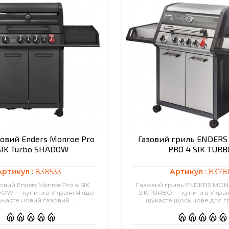
зовий Enders Monroe Pro
Газовий гриль ENDER
SIK Turbo SHADOW
PRO 4 SIK TURB
Артикул :
838533
Артикул :
8378
овий Enders Monroe Pro 4 SIK
Газовий гриль ENDERS MO
OW — купити в Україні Якщо
SIK TURBO — купити в Украї
укаєте новий газовий ..
шукаєте щось нове для г