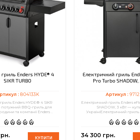
 гриль Enders HYDE® 4
Електричний гриль End
SIKR TURBO
Pro Turbo SHADOW, 
ртикул :
804133K
Артикул :
9712
гриль Enders HYDE® 4 SIKR
Електричний гриль Enders eFl
 потужний BBQ-гриль для
SHADOW, 3 кВт — купи
одини та компанії Enders ..
УкраїніЕлектричний гриль E
грн.
34 300 грн.
КУПИТИ
КУПИТИ