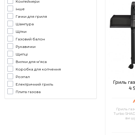
Контейнери
інше
Гачки для гриля
Шампура
Щітки
Газовий балон
Рукавички
Щипці
Вилки для м'яса
Коробка для копчення
Розпал
Гриль га
Електричний гриль
4 
Плита газова
Гриль газ
Turbo SHAD
ви ш