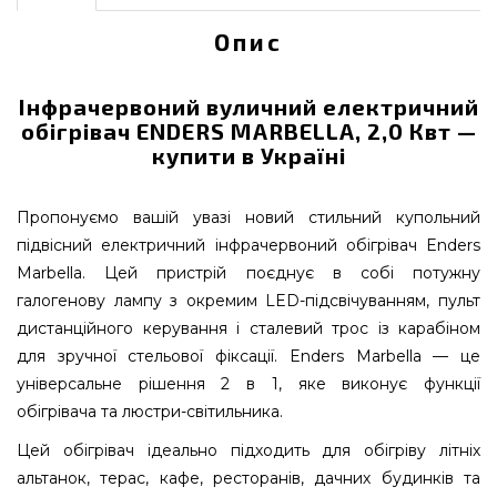
Опис
Інфрачервоний вуличний електричний
обігрівач ENDERS MARBELLA, 2,0 Квт —
купити в Україні
Пропонуємо вашій увазі новий стильний купольний
підвісний електричний інфрачервоний обігрівач Enders
Marbella. Цей пристрій поєднує в собі потужну
галогенову лампу з окремим LED-підсвічуванням, пульт
дистанційного керування і сталевий трос із карабіном
для зручної стельової фіксації. Enders Marbella — це
універсальне рішення 2 в 1, яке виконує функції
обігрівача та люстри-світильника.
Цей обігрівач ідеально підходить для обігріву літніх
альтанок, терас, кафе, ресторанів, дачних будинків та