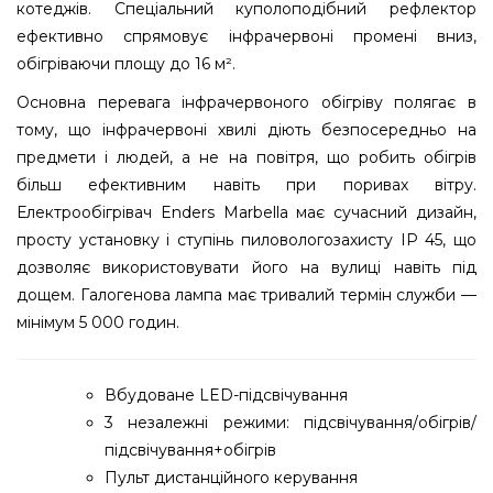
котеджів. Спеціальний куполоподібний рефлектор
ефективно спрямовує інфрачервоні промені вниз,
обігріваючи площу до 16 м².
Основна перевага інфрачервоного обігріву полягає в
тому, що інфрачервоні хвилі діють безпосередньо на
предмети і людей, а не на повітря, що робить обігрів
більш ефективним навіть при поривах вітру.
Електрообігрівач Enders Marbella має сучасний дизайн,
просту установку і ступінь пиловологозахисту IP 45, що
дозволяє використовувати його на вулиці навіть під
дощем. Галогенова лампа має тривалий термін служби —
мінімум 5 000 годин.
Вбудоване LED-підсвічування
3 незалежні режими: підсвічування/обігрів/
підсвічування+обігрів
Пульт дистанційного керування