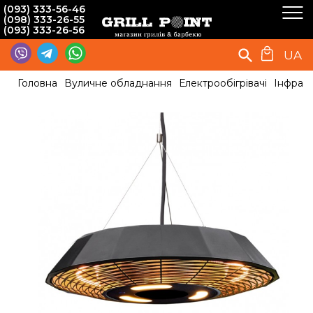
(093) 333-56-46
(098) 333-26-55
(093) 333-26-56
UA
Головна
Вуличне обладнання
Електрообігрівачі
Інфрач