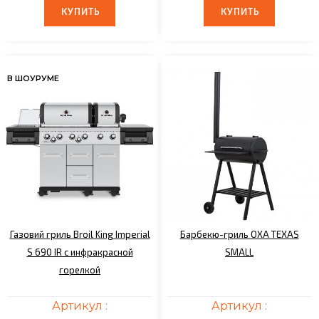
КУПИТЬ
КУПИТЬ
КУПИТЬ
КУПИТЬ
В ШОУРУМЕ
Газовий гриль Broil King Imperial
Барбекю-гриль OXA TEXAS
S 690 IR с инфракрасной
SMALL
горелкой
Артикул :
Артикул :