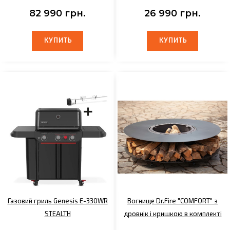
82 990 грн.
26 990 грн.
КУПИТЬ
КУПИТЬ
КУПИТЬ
КУПИТЬ
Газовий гриль Genesis E-330WR
Вогнище Dr.Fire "COMFORT" з
STEALTH
дровнік і кришкою в комплекті