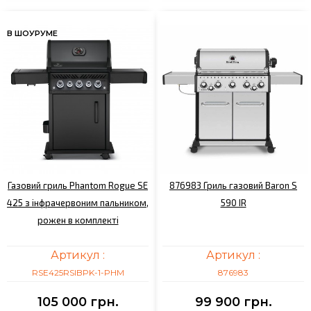
В ШОУРУМЕ
Газовий гриль Phantom Rogue SE
876983 Гриль газовий Baron S
425 з інфрачервоним пальником,
590 IR
рожен в комплекті
Артикул :
Артикул :
RSE425RSIBPK-1-PHM
876983
105 000 грн.
99 900 грн.