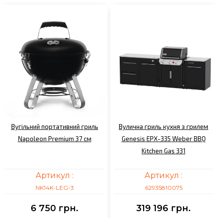
Вугільний портативний гриль
Вулична гриль кухня з грилем
Napoleon Premium 37 см
Genesis EPX-335 Weber BBQ
Kitchen Gas 331
Артикул :
Артикул :
NK14K-LEG-3
62935810075
6 750 грн.
319 196 грн.