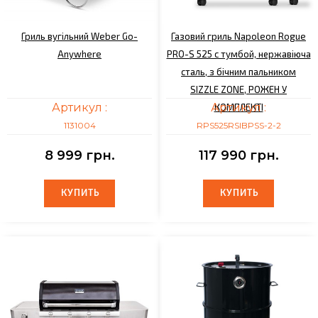
Гриль вугільний Weber Go-
Газовий гриль Napoleon Rogue
Anywhere
PRO-S 525 с тумбой, нержавіюча
сталь, з бічним пальником
SIZZLE ZONE, РОЖЕН У
Артикул :
Артикул :
КОМПЛЕКТІ
1131004
RPS525RSIBPSS-2-2
8 999 грн.
117 990 грн.
КУПИТЬ
КУПИТЬ
КУПИТЬ
КУПИТЬ