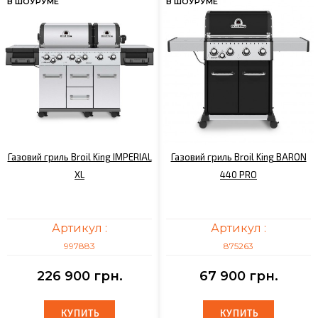
В ШОУРУМЕ
В ШОУРУМЕ
Газовий гриль Broil King IMPERIAL
Газовий гриль Broil King BARON
XL
440 PRO
Артикул :
Артикул :
997883
875263
226 900 грн.
67 900 грн.
КУПИТЬ
КУПИТЬ
КУПИТЬ
КУПИТЬ