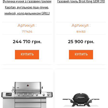
Вулична кухня з газовим грилем
Газовий гриль Broil King GEM 310
Kapitan, вугільною піца-піччю,
мийкой, холодильником GRILLI
Артикул :
Артикул :
777436
814153
244 710 грн.
25 900 грн.
КУПИТЬ
КУПИТЬ
КУПИТЬ
КУПИТЬ