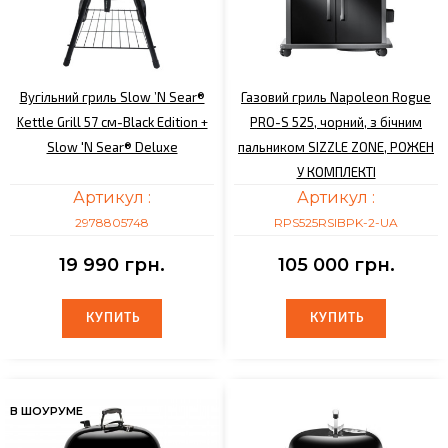
Вугільний гриль Slow ’N Sear®
Газовий гриль Napoleon Rogue
Kettle Grill 57 см-Black Edition +
PRO-S 525, чорний, з бічним
Slow 'N Sear® Deluxe
пальником SIZZLE ZONE, РОЖЕН
У КОМПЛЕКТІ
Артикул :
Артикул :
2978805748
RPS525RSIBPK-2-UA
19 990 грн.
105 000 грн.
КУПИТЬ
КУПИТЬ
КУПИТЬ
КУПИТЬ
В ШОУРУМЕ