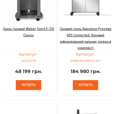
Гриль газовий Weber Spirit E-310
Газовий гриль Napoleon Prestige
Classic
665 Connected, боковий
інфрачервоний пальник, рожен в
комплекті
Артикул :
Артикул :
46410075
P665VXRSIBPSS-RC
48 199 грн.
184 980 грн.
КУПИТЬ
КУПИТЬ
КУПИТЬ
КУПИТЬ