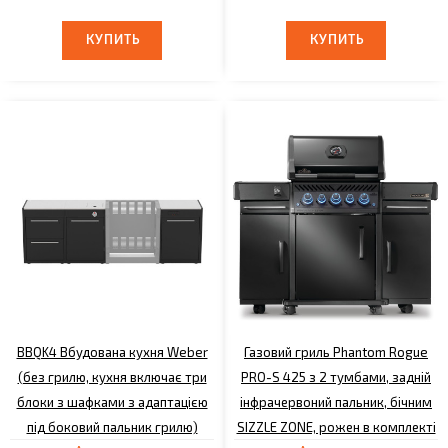
КУПИТЬ
КУПИТЬ
КУПИТЬ
КУПИТЬ
BBQK4 Вбудована кухня Weber
Газовий гриль Phantom Rogue
(без грилю, кухня включає три
PRO-S 425 з 2 тумбами, задній
блоки з шафками з адаптацією
інфрачервоний пальник, бічним
під боковий пальник грилю)
SIZZLE ZONE, рожен в комплекті