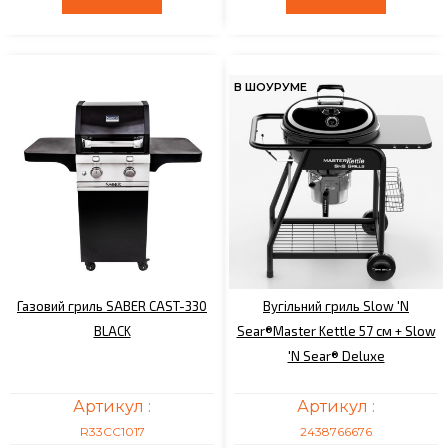
В ШОУРУМЕ
Газовий гриль SABER CAST-330
Вугільний гриль Slow 'N
BLACK
Sear®Master Kettle 57 см + Slow
'N Sear® Deluxe
Артикул :
Артикул :
R33CC1017
2438766676