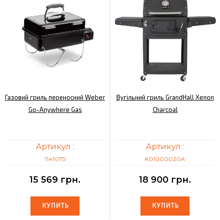
Газовий гриль переносний Weber
Вугільний гриль GrandHall Xenon
Go-Аnywhere Gas
Charcoal
Артикул :
Артикул :
1141075
K01000020A
15 569 грн.
18 900 грн.
КУПИТЬ
КУПИТЬ
КУПИТЬ
КУПИТЬ