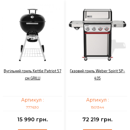
Вугільний гриль Kettle Patriot 57
Газовий гриль Weber Spirit SP-
см GRILLI
435
Артикул :
Артикул :
777630
1501344
15 990 грн.
72 219 грн.