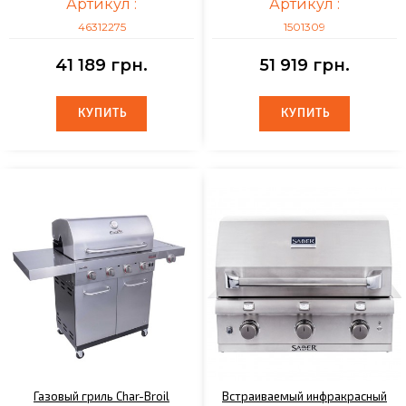
Артикул :
Артикул :
46312275
1501309
41 189 грн.
51 919 грн.
КУПИТЬ
КУПИТЬ
КУПИТЬ
КУПИТЬ
Газовый гриль Char-Broil
Встраиваемый инфракрасный