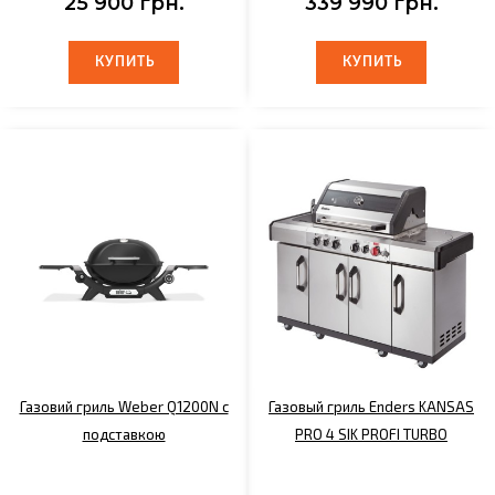
25 900 грн.
339 990 грн.
КУПИТЬ
КУПИТЬ
КУПИТЬ
КУПИТЬ
Газовий гриль Weber Q1200N с
Газовый гриль Enders KANSAS
подставкою
PRO 4 SIK PROFI TURBO