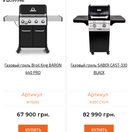
В ШОУРУМЕ
Газовый гриль Broil King BARON
Газовый гриль SABER CAST-330
440 PRO
BLACK
Артикул :
Артикул :
875263
R33CC1017
67 900 грн.
82 990 грн.
КУПИТЬ
КУПИТЬ
КУПИТЬ
КУПИТЬ