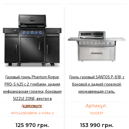
Газовый гриль Phantom Rogue
Гриль газовый SANTOS P-618, с
PRO-S 425 с 2 тумбами, задняя
боковой и задней горелкой,
инфракрасная горелка, боковым
нержавеющая сталь.
SIZZLE ZONE, вертел в
Артикул :
Артикул :
комплекте
RPS425RSIBPK-2-PHM-2
900327
125 970 грн.
153 990 грн.