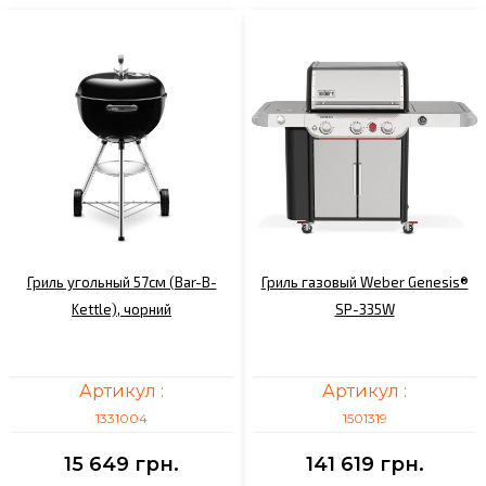
Гриль угольный 57см (Bar-B-
Гриль газовый Weber Genesis®
Kettle), чорний
SP-335W
Артикул :
Артикул :
1331004
1501319
15 649 грн.
141 619 грн.