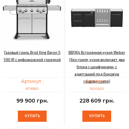
Газовый гриль Broil King Baron S
BBQK4 Встроенная кухня Weber
590 IR с инфракрасной горелкой
(без гриля, кухня включает два
блока с шкафчиками, с
адаптацией под боковую
Артикул :
Артикул :
горелку гриля)
876983
1500629
99 900 грн.
228 609 грн.
КУПИТЬ
КУПИТЬ
КУПИТЬ
КУПИТЬ