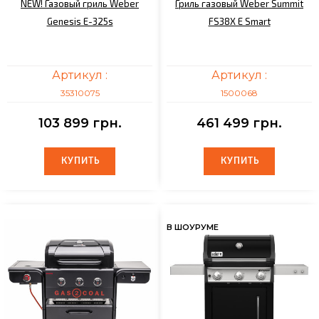
NEW! Газовый гриль Weber
Гриль газовый Weber Summit
Genesis E-325s
FS38X E Smart
Артикул :
Артикул :
35310075
1500068
103 899 грн.
461 499 грн.
КУПИТЬ
КУПИТЬ
КУПИТЬ
КУПИТЬ
В ШОУРУМЕ