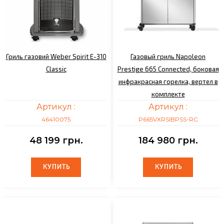
Гриль газовий Weber Spirit E-310
Газовый гриль Napoleon
Classic
Prestige 665 Connected, боковая
инфракрасная горелка, вертел в
комплекте
Артикул :
Артикул :
46410075
P665VXRSIBPSS-RC
48 199 грн.
184 980 грн.
КУПИТЬ
КУПИТЬ
КУПИТЬ
КУПИТЬ