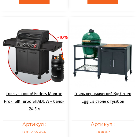
-10%
Гриль газовый Enders Monroe
Гриль керамический Big Green
Pro 4 SIK Turbo SHADOW + балон
Egg L в столе с тумбой
24,5 л
Артикул :
Артикул :
838533NP24
1001068