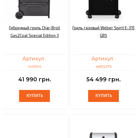
Гибридный гриль Char-Broil
Гриль газовый Weber Spirit E-315
Gas2Coal Special Edition 3
GBS
Артикул :
Артикул :
140994
46512275
41 990 грн.
54 499 грн.
КУПИТЬ
КУПИТЬ
КУПИТЬ
КУПИТЬ