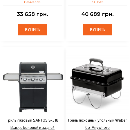
804033K
1501305
33 658 грн.
40 689 грн.
КУПИТЬ
КУПИТЬ
КУПИТЬ
КУПИТЬ
Гриль газовый SANTOS S-318
Гриль походный угольный Weber
Black,с боковой и задней
Go-Anywhere