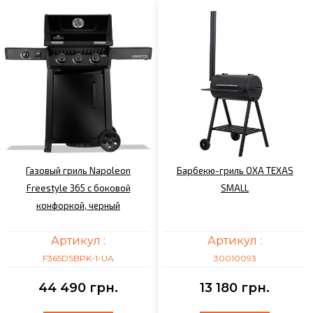
Газовый гриль Napoleon
Барбекю-гриль OXA TEXAS
Freestyle 365 с боковой
SMALL
конфоркой, черный
Артикул :
Артикул :
F365DSBPK-1-UA
30010093
44 490 грн.
13 180 грн.