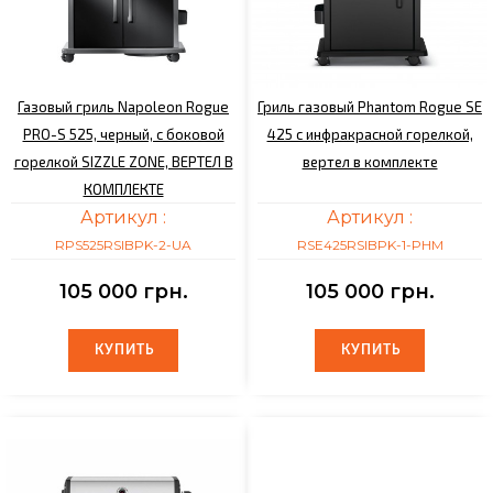
Газовый гриль Napoleon Rogue
Гриль газовый Phantom Rogue SE
PRO-S 525, черный, с боковой
425 с инфракрасной горелкой,
горелкой SIZZLE ZONE, ВЕРТЕЛ В
вертел в комплекте
КОМПЛЕКТЕ
Артикул :
Артикул :
RPS525RSIBPK-2-UA
RSE425RSIBPK-1-PHM
105 000 грн.
105 000 грн.
КУПИТЬ
КУПИТЬ
КУПИТЬ
КУПИТЬ