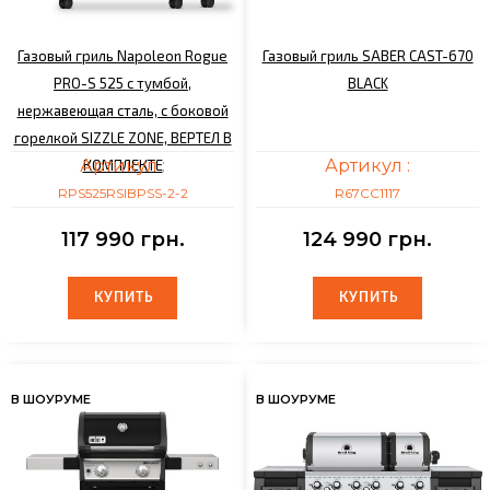
Газовый гриль Napoleon Rogue
Газовый гриль SABER CAST-670
PRO-S 525 с тумбой,
BLACK
нержавеющая сталь, с боковой
горелкой SIZZLE ZONE, ВЕРТЕЛ В
Артикул :
Артикул :
КОМПЛЕКТЕ
RPS525RSIBPSS-2-2
R67CС1117
117 990 грн.
124 990 грн.
КУПИТЬ
КУПИТЬ
КУПИТЬ
КУПИТЬ
В ШОУРУМЕ
В ШОУРУМЕ