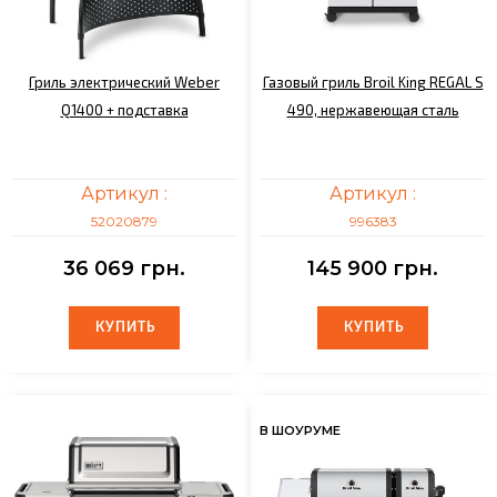
Гриль электрический Weber
Газовый гриль Broil King REGAL S
Q1400 + подставка
490, нержавеющая сталь
Артикул :
Артикул :
52020879
996383
36 069 грн.
145 900 грн.
КУПИТЬ
КУПИТЬ
КУПИТЬ
КУПИТЬ
В ШОУРУМЕ