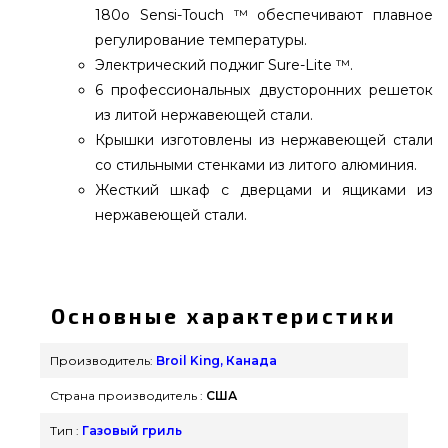
180о Sensi-Touch ™ обеспечивают плавное
регулирование температуры.
Электрический поджиг Sure-Lite ™.
6 профессиональных двусторонних решеток
из литой нержавеющей стали.
Крышки изготовлены из нержавеющей стали
со стильными стенками из литого алюминия.
Жесткий шкаф с дверцами и ящиками из
нержавеющей стали.
Газовый гриль Broil King Imperial S 690 IR -
997983 купить от лучшего производителя Broil
King, Канада по актуальной цене всего 255 900
Основные характеристики
грн. в интернет магазине брендовых грилей
grillpoint.com.ua Смотрите и покупайте также
Производитель:
Broil King, Канада
Газовые грили в каталоге GrillPoint. Позвоните
Страна производитель :
США
прямо сейчас нашим специалистам по номеру
(098) 333-26-55 и мы поможем найти клиентам в
Тип :
Газовый гриль