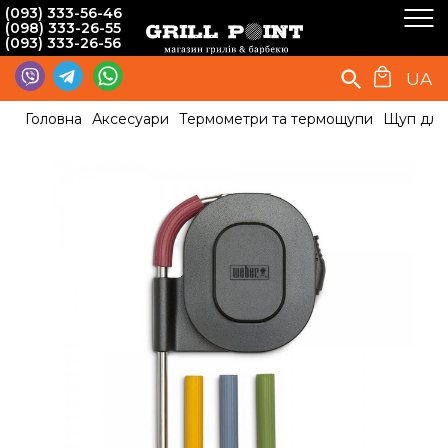
(093) 333-56-46
(098) 333-26-55
(093) 333-26-56
UA
Головна
Аксесуари
Термометри та термощупи
Щуп для 