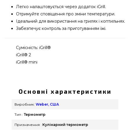
Легко налаштовується через додаток iGrill.
Отримуйте сповіщення про зміни температури.
Ідеальний для використання на грилях і коптильнях.
Забезпечує контроль за приготуванням їжі.
Сумісність: iGrill®
iGrill® 2
iGrill® mini
Щуп для цифрового термометра iGrill, 1 шт. - 7211
придбати від відомого виробника Weber, США
за вигідною вартістю всего 1 759 грн. в онлайн
Основні характеристики
каталозі брендових грилів GrillPoint. Погляньте і
замовте також Термометри та термощупи в
Виробник:
Weber, США
онлайн магазині Гриль Поінт. Наберіть нашим
Тип :
Термометр
менеджерам на телефонний номер (044) 334-76-
95 и мы допоможемо купити клієнтам регіонів:
Призначення :
Кулінарний термометр