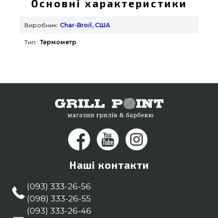
Основні характеристики
390 грн. в каталозі інтернет магазину грилів та
барбекю grillpoint.com.ua Привабливі пропозиції
Виробник:
Char-Broil, США
на Термометри та термощупи в каталозі
Тип :
Термометр
GrillPoint. Напишіть прямо зараз нашим
менеджерам на номер (098) 333-26-55 и мы
оперативно привеземо покупцям міст: Рівне,
Львів, Ужгород
Наші контакти
(093) 333-26-56
(098) 333-26-55
(093) 333-26-46