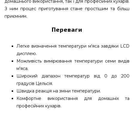
домашнього використання, так і для професійних кухарів.
З ним процес приготування стане простішим та більш
приємним.
Переваги
Легке визначення температури м'яса завдяки LCD
дисплею.
Можливість вимірювання температури семи видів
м'яса.
Широкий діапазон температур від 0 до 200
градусів Цельсія.
Швидка реакція на зміни температури.
Комфортне використання для домашніх та
професійних кухарів.
Цифровий термометр для м'яса Char-Broil -
4867720 підібрати і купити від надійного бренду
Char-Broil, США за виправданою вартістю всего 2