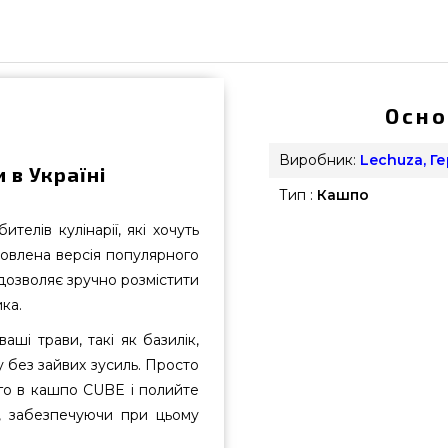
Осно
Виробник:
Lechuza, Г
 в Україні
Тип :
Кашпо
елів кулінарії, які хочуть
новлена версія популярного
 дозволяє зручно розмістити
ка.
ші трави, такі як базилік,
 без зайвих зусиль. Просто
ого в кашпо CUBE і полийте
, забезпечуючи при цьому