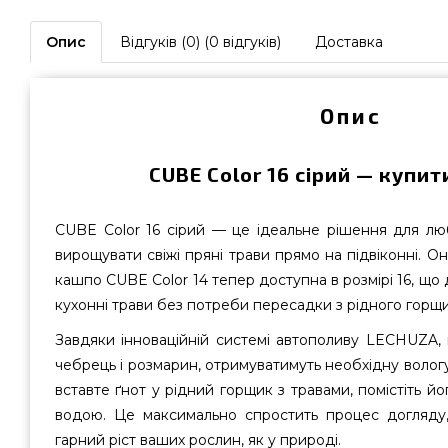
Опис
Відгуків (0) (0 відгуків)
Доставка
Опис
CUBE Color 16 сірий — купити
CUBE Color 16 сірий — це ідеальне рішення для любит
вирощувати свіжі пряні трави прямо на підвіконні. О
кашпо CUBE Color 14 тепер доступна в розмірі 16, що
кухонні трави без потреби пересадки з рідного горщи
Завдяки інноваційній системі автополиву LECHUZA, ва
чебрець і розмарин, отримуватимуть необхідну вологу
вставте ґнот у рідний горщик з травами, помістіть й
водою. Це максимально спростить процес догляду
гарний ріст ваших рослин, як у природі.