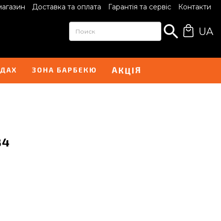
магазин
Доставка та оплата
Гарантія та сервіс
Контакти
UA
А
Я
К
Ц
І
НДАХ
ЗОНА БАРБЕКЮ
84