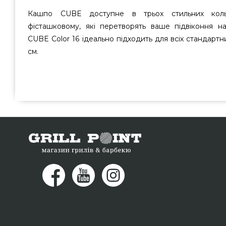
Кашпо CUBE доступне в трьох стильних кольо
фісташковому, які перетворять ваше підвіконня н
CUBE Color 16 ідеально підходить для всіх стандартн
см.
CUBE Color 16 сірий - 13584 вибрати та купити від якісн
виправданою ціною всего 1 139 грн. в інтернет каталозі
замовте також Вазони та горщики для квітів в каталоз
зараз нашим фахівцям на номер (044) 334-76-95 и мы 
регіонів: Дніпропетровськ, Полтава, Вінниця