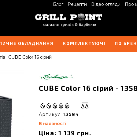
Блог
Рецепти
Відео огляди
Про 
ЛИЧНЕ ОБЛАДНАННЯ
КОМПЛЕКТУЮЧІ
ПО БРЕ
тів
CUBE Color 16 сірий
CUBE Color 16 сірий - 135
Артикул
13584
В наявності
Ціна: 1 139 грн.