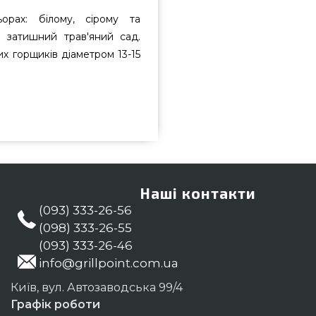
рах: білому, сірому та
а затишний трав'яний сад.
их горщиків діаметром 13-15
ого бренду Lechuza, Германия за
 грилів GrillPoint. Погляньте і
і Гриль Поінт. Наберіть прямо
оперативно доставимо клієнтам
Наші контакти
(093) 333-26-56
(098) 333-26-55
(093) 333-26-46
info@grillpoint.com.ua
Київ, вул. Автозаводська 99/4
Графік роботи