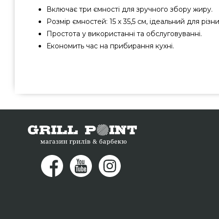
Включає три ємності для зручного збору жиру.
Розмір ємностей: 15 x 35,5 см, ідеальний для різни
Простота у використанні та обслуговуванні.
Економить час на прибирання кухні.
Набір ємностей для збору жиру Broil King, 15 x 35,5 см, 3
від відомого бренду Broil King, Канада за нормальною ц
інтернет магазину брендових грилів GrillPoint. Кращі
онлайн магазині GrillPoint. Зателефонуйте нашим консул
95 и мы допоможемо знайти покупцям міст: Мелітополь,