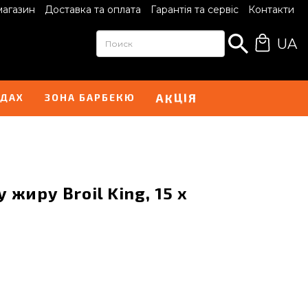
магазин
Доставка та оплата
Гарантія та сервіс
Контакти
UA
Ц
І
А
Я
К
НДАХ
ЗОНА БАРБЕКЮ
 жиру Broil King, 15 x