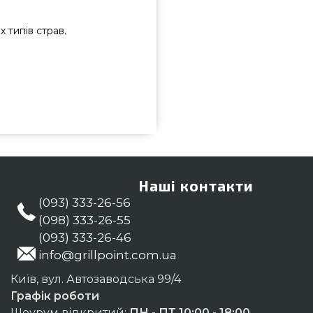
х типів страв.
 пр. - 50419 вибрати та замовити
іною всего 690 грн. в каталозі
 пропозиції на Жирозбірники в
ьтантам на номер (044) 334-76-
 Івано-Франківськ, Ужгород
Наші контакти
(093) 333-26-56
(098) 333-26-55
(093) 333-26-46
info@grillpoint.com.ua
Київ, вул. Автозаводська 99/4
Графік роботи
Шоурум відкритий:
ПН - ПТ 10:00 - 18:00