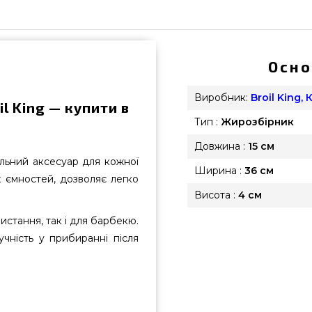
Осно
Виробник:
Broil King,
l King — купити в
Тип :
Жирозбірник
Довжина :
15 см
альний аксесуар для кожної
Ширина :
36 см
х ємностей, дозволяє легко
Висота :
4 см
истання, так і для барбекю.
учність у прибиранні після