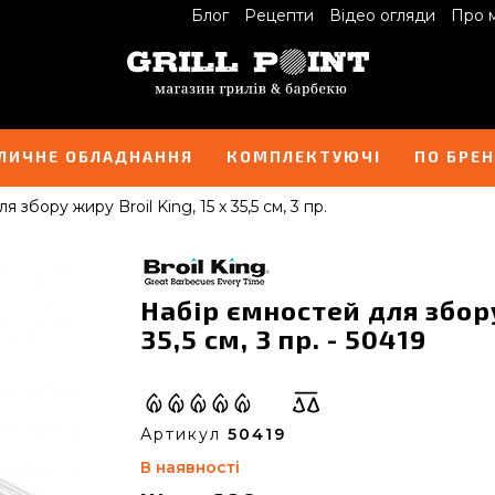
Блог
Рецепти
Відео огляди
Про 
ЛИЧНЕ ОБЛАДНАННЯ
КОМПЛЕКТУЮЧІ
ПО БРЕ
 збору жиру Broil King, 15 x 35,5 см, 3 пр.
Набір ємностей для збору
35,5 см, 3 пр. - 50419
Артикул
50419
В наявності