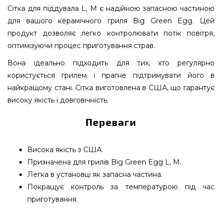
Сітка для піддувала L, M є надійною запасною частиною
для вашого керамічного гриля Big Green Egg. Цей
продукт дозволяє легко контролювати потік повітря,
оптимізуючи процес приготування страв.
Вона ідеально підходить для тих, хто регулярно
користується грилем і прагне підтримувати його в
найкращому стані. Сітка виготовлена в США, що гарантує
високу якість і довговічність.
Переваги
Висока якість з США.
Призначена для грилів Big Green Egg L, M.
Легка в установці як запасна частина.
Покращує контроль за температурою під час
приготування.
Сітка для піддувала L, M - 104045 підібрати і