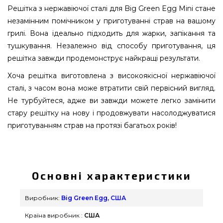
Решітка з нержавіючої сталі для Big Green Egg Mini стане
незамінним помічником у приготуванні страв на вашому
грилі. Вона ідеально підходить для жарки, запікання та
тушкування. Незалежно від способу приготування, ця
решітка завжди продемонструє найкращі результати.
Хоча решітка виготовлена з високоякісної нержавіючої
сталі, з часом вона може втратити свій первісний вигляд.
Не турбуйтеся, адже ви завжди можете легко замінити
стару решітку на нову і продовжувати насолоджуватися
приготуванням страв на протязі багатьох років!
Решітка з нержавіючої сталі для Big Green Egg
Mini - 110107 підібрати і придбати від відомого
виробника Big Green Egg, США за кращою
Основні характеристики
вартістю всего 4 790 грн. в інтернет магазині
грилів та аксесуарів grillpoint.com.ua Найкращі
Виробник:
Big Green Egg, США
пропозиції на Комплектуючі Big Green Egg в
Країна виробник :
США
інтернет магазині grillpoint.com.ua Наберіть