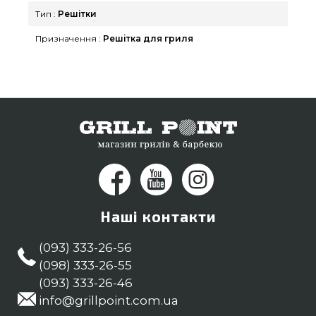
прямо зараз нашим менеджерам за телефонним
Тип :
Решітки
номером (098) 333-26-55 и мы допоможемо
Призначення :
Решітка для гриля
знайти клієнтам міст: Кривий Ріг, Хмельницький,
Вінниця
Наші контакти
(093) 333-26-56
(098) 333-26-55
(093) 333-26-46
info@grillpoint.com.ua