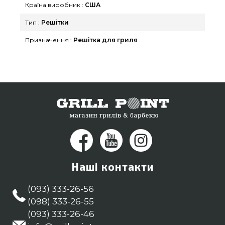
Країна виробник :
США
прямо зараз нашим продавцям за телефонним
номером (098) 333-26-55 и мы допоможемо
Тип :
Решітки
знайти клієнтам у регіонах: Кривий Ріг, Біла
Призначення :
Решітка для гриля
Церква, Тернопіль
Наші контакти
(093) 333-26-56
(098) 333-26-55
(093) 333-26-46