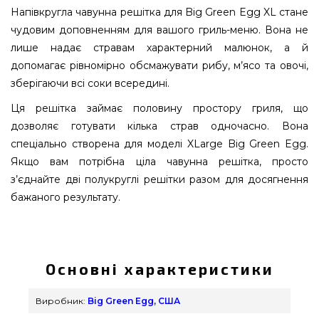
Напівкругла чавунна решітка для Big Green Egg XL стане
чудовим доповненням для вашого гриль-меню. Вона не
лише надає стравам характерний малюнок, а й
допомагає рівномірно обсмажувати рибу, м’ясо та овочі,
зберігаючи всі соки всередині.
Ця решітка займає половину простору гриля, що
дозволяє готувати кілька страв одночасно. Вона
спеціально створена для моделі XLarge Big Green Egg.
Якщо вам потрібна ціла чавунна решітка, просто
з’єднайте дві полукруглі решітки разом для досягнення
бажаного результату.
Напівкругла чавунна решітка для Big Green Egg
XL - 103048 придбати від якісного бренду Big
Green Egg, США за актуальною ціною всего 4
Основні характеристики
290 грн. в інтернет каталозі брендових грилів
GrillPoint. Дивіться і купуйте також Решітки в
Виробник:
Big Green Egg, США
інтернет каталозі grillpoint.com.ua Напишіть