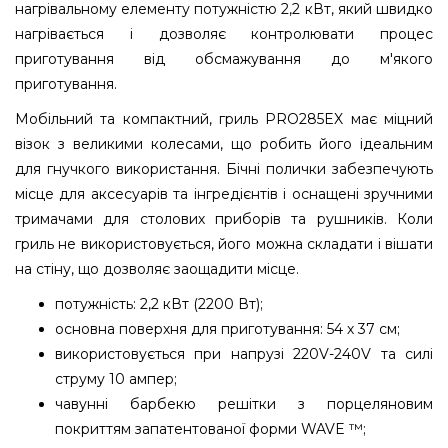
нагрівальному елементу потужністю 2,2 кВт, який швидко
нагрівається і дозволяє контролювати процес
приготування від обсмажування до м'якого
приготування.
Мобільний та компактний, гриль PRO285EX має міцний
візок з великими колесами, що робить його ідеальним
для гнучкого використання. Бічні полички забезпечують
місце для аксесуарів та інгредієнтів і оснащені зручними
тримачами для столових приборів та рушників. Коли
гриль не використовується, його можна складати і вішати
на стіну, що дозволяє заощадити місце.
потужність: 2,2 кВт (2200 Вт);
основна поверхня для приготування: 54 х 37 см;
використовується при напрузі 220V-240V та силі
струму 10 ампер;
чавунні барбекю решітки з порцеляновим
покриттям запатентованої форми WAVE ™;