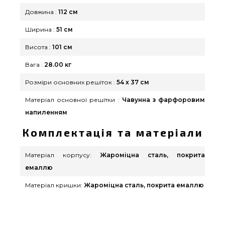
(044) 334-76-95 и мы запропонуємо Вам клієнтам
Довжина :
112 см
регіонів: Мелітополь, Мелітополь, Кам'янець-
Ширина :
51 см
Подільський
Висота :
101 см
Вага :
28.00 кг
Розміри основних решіток :
54 х 37 см
Матеріал основної решітки :
Чавунна з фарфоровим
напиленням
Комплектація та матеріали
Матеріал корпусу:
Жароміцна сталь, покрита
емаллю
Матеріал кришки:
Жароміцна сталь, покрита емаллю