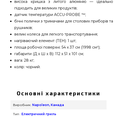
висока кришка з литого алюмінію — ідеально
підходить для великих продуктів;
датчик температури ACCU-PROBE ™;
бічні полички з тримачами для столових приборів та
рушників;
великі колеса для легкого транспортування;
нагріваючий елемент (ТЕН): 1 шт;
площа робочої поверхні: 54 х 37 см (1998 см²);
габарити (Д х Ш х В): 112 х 51 х 101 см;
вага: 28 кг;
колір: чорний.
Електричний гриль Napoleon TravelQ PRO285EX -
PRO285EX-BK-CE підібрати і замовити від
кращого бренду Napoleon, Канада за кращою
Основні характеристики
вартістю всего 28 980 грн. в онлайн магазині
грилів та мангалів grillpoint.com.ua Погляньте і
Виробник:
Napoleon, Канада
замовте також Електрогрилі в каталозі магазину
Тип :
Електричний гриль
Гриль Поінт. Напишіть нашим фахівцям на номер