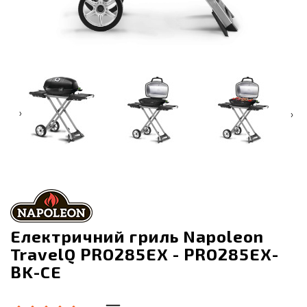
‹
›
Електричний гриль Napoleon
TravelQ PRO285EX - PRO285EX-
BK-CE