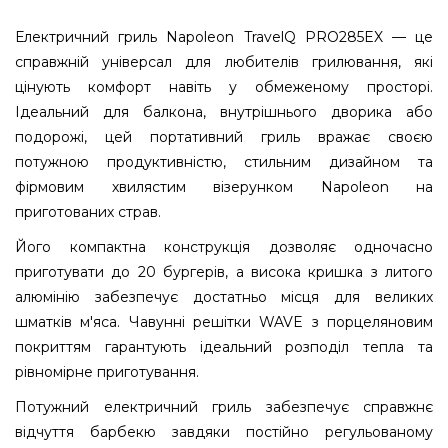
Електричний гриль Napoleon TravelQ PRO285EX — це
справжній універсал для любителів грилювання, які
цінують комфорт навіть у обмеженому просторі.
Ідеальний для балкона, внутрішнього дворика або
подорожі, цей портативний гриль вражає своєю
потужною продуктивністю, стильним дизайном та
фірмовим хвилястим візерунком Napoleon на
приготованих страв.
Його компактна конструкція дозволяє одночасно
приготувати до 20 бургерів, а висока кришка з литого
алюмінію забезпечує достатньо місця для великих
шматків м'яса. Чавунні решітки WAVE з порцеляновим
покриттям гарантують ідеальний розподіл тепла та
рівномірне приготування.
Потужний електричний гриль забезпечує справжнє
відчуття барбекю завдяки постійно регульованому