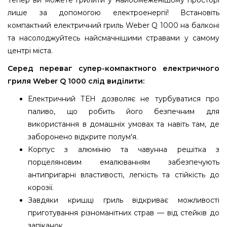
Тепер ви можете грилити у найобмеженішому просторі
лише за допомогою електроенергії! Встановіть
компактний електричний гриль Weber Q 1000 на балконі
та насолоджуйтесь найсмачнішими стравами у самому
центрі міста.
Серед переваг супер-компактного електричного
гриля Weber Q 1000 слід виділити:
Електричний ТЕН дозволяє не турбуватися про
паливо, що робить його безпечним для
використання в домашніх умовах та навіть там, де
заборонено відкрите полум'я.
Корпус з алюмінію та чавунна решітка з
порцеляновим емалюванням забезпечують
антипригарні властивості, легкість та стійкість до
корозії.
Завдяки кришці гриль відкриває можливості
приготування різноманітних страв — від стейків до
запіканок.