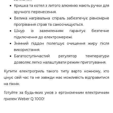
Кришка та котел з литого алюмінію мають ручки для
зручного перенесення.
Велика нагрівальна спіраль забезпечує рівномірне
прогрівання страв та самоочищується.
Шнур із заземленням гарантує безпечне
підключення до електромережі.
Знімний піддон полегшує очищення жиру після
використання.
Багатоступінчастий регулятор температури
дозволяє легко налаштувати режим приготування.
Купити електрогриль такого типу варто кожному, хто
цінує свій час та не завжди має можливість відправитися
на пікнік.
Готуйте за будь-яких умов з ергономічним електричним
грилем Weber Q 1000!
Гриль електричний Weber Q 1000 - 50010069