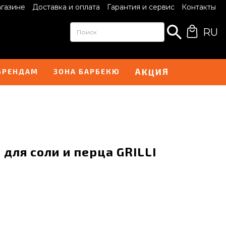
агазине
Доставка и оплата
Гарантия и сервис
Контакты
RU
А
Я
К
Ц
И
БРЕНДАМ
ЗОНА БАРБЕКЮ
для соли и перца GRILLI