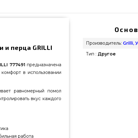
Основ
Производитель:
Grilli,
 и перца GRILLI
Тип :
Другое
ILLI 777491
предназначена
и комфорт в использовании
ивает равномерный помол
нтролировать вкус каждого
тика
бильная работа