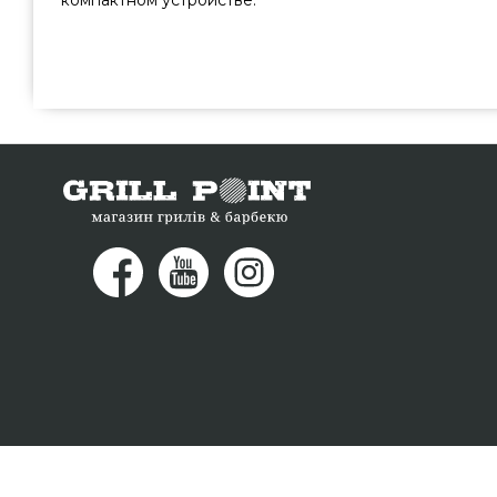
компактном устройстве.
Электрическая мельница для соли и перца GRILLI - 777
лучшего производителя Grilli, Україна по выгодной 
каталоге грилей GrillPoint. Посмотрите и закажите
барбекю в онлайн магазине grillpoint.com.ua По
сотрудникам на любой номер 0(800) 337-275 и 
регионах: Павлоград, Днепропетровск, Херсон