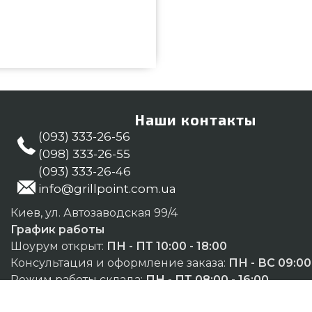
492 подобрать и приобрести от
цене всего 690 грн. в онлайн
 также Другие аксессуары для
звоните прямо сейчас нашим
мы привезем проживающим в
Наши контакты
(093) 333-26-56
(098) 333-26-55
(093) 333-26-46
info@grillpoint.com.ua
Киев, ул. Автозаводская 99/4
График работы
Шоурум открыт:
ПН - ПТ 10:00 - 18:00
Консультация и оформление заказа:
ПН - ВС 09:00 
Режим работы склада:
ПН - ПТ 08:00 - 16:00