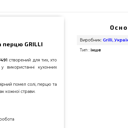
Осно
Виробник:
Grilli, Украї
а перцю GRILLI
Тип :
інше
7491
створений для тих, хто
 у використанні кухонних
ірний помел солі, перцю та
к кожної страви.
 робота