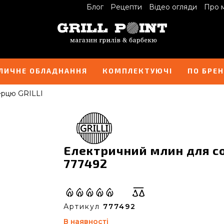
Блог
Рецепти
Відео огляди
Про 
ЛИЧНЕ ОБЛАДНАННЯ
КОМПЛЕКТУЮЧІ
ПО БРЕ
перцю GRILLI
Електричний млин для сол
777492
Артикул
777492
В наявності