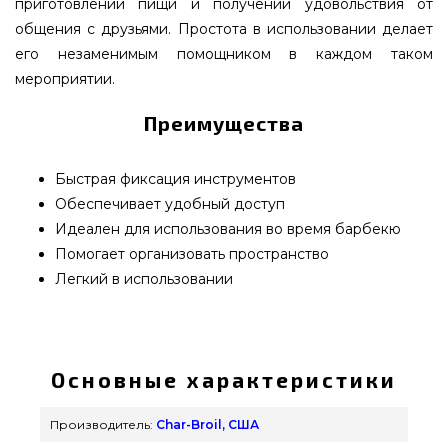
приготовлении пищи и получении удовольствия от
общения с друзьями. Простота в использовании делает
его незаменимым помощником в каждом таком
мероприятии.
Преимущества
Быстрая фиксация инструментов
Обеспечивает удобный доступ
Идеален для использования во время барбекю
Помогает организовать пространство
Легкий в использовании
Магнит для инструментов Char-Broil - 3635938
купить от надежного бренда Char-Broil, США по
доступной цене всего 1 550 грн. в онлайн
Основные характеристики
каталоге грилей и мангалов Гриль Поинт.
Смотрите и покупайте также Другие аксессуары
Производитель:
Char-Broil, США
для барбекю в каталоге интернет магазина