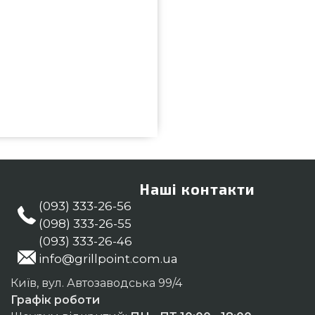
ід надійного бренду Char-Broil,
рилів Гриль Поінт. Погляньте і
пишіть нашим консультантам на
ити клієнтам міст: Чернігів,
Наші контакти
(093) 333-26-56
(098) 333-26-55
(093) 333-26-46
info@grillpoint.com.ua
Київ, вул. Автозаводська 99/4
Графік роботи