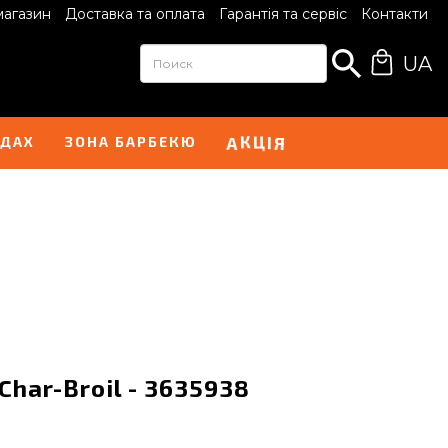
магазин
Доставка та оплата
Гарантія та сервіс
Контакти
UA
І
А
Я
К
Ц
НДАХ
ЗОНА БАРБЕКЮ
Char-Broil - 3635938