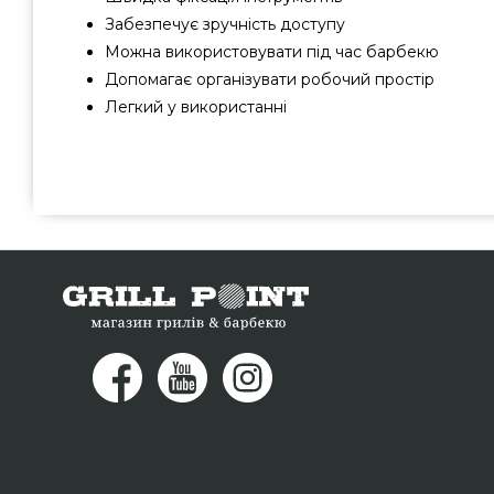
Забезпечує зручність доступу
Можна використовувати під час барбекю
Допомагає організувати робочий простір
Легкий у використанні
Магніт для інструментів Char-Broil - 3635938 вибрати в
США за вигідною вартістю всего 1 550 грн. в магазині г
купіть також Інше в онлайн магазині Гриль Поінт. На
будь-який номер (098) 333-26-55 и мы допоможемо куп
Кременчук, Черкаси