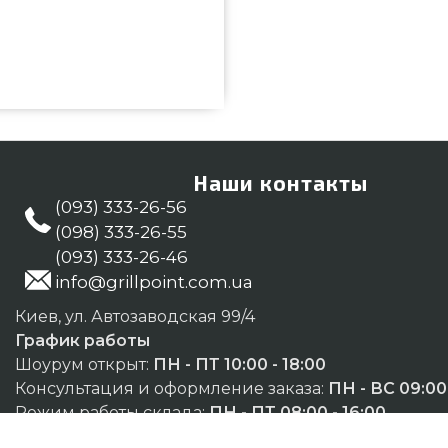
321 подобрать от популярного
1 290 грн. в каталоге интернет
предложения на Инструменты в
ультантам по номеру (098) 333-
х: Черкассы, Херсон, Ровно
Наши контакты
(093) 333-26-56
(098) 333-26-55
(093) 333-26-46
info@grillpoint.com.ua
Киев, ул. Автозаводская 99/4
График работы
Шоурум открыт:
ПН - ПТ 10:00 - 18:00
Консультация и оформление заказа:
ПН - ВС 09:00 
Режим работы склада:
ПН - ПТ 08:00 - 16:00