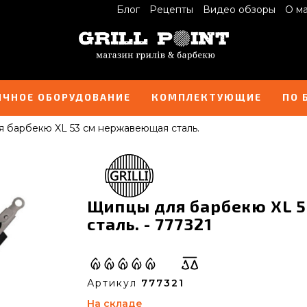
Блог
Рецепты
Видео обзоры
О м
ИЧНОЕ ОБОРУДОВАНИЕ
КОМПЛЕКТУЮЩИЕ
ПО 
 барбекю XL 53 см нержавеющая сталь.
Щипцы для барбекю XL 
сталь. - 777321
Артикул
777321
На складе