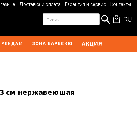
агазине
Доставка и оплата
Гарантия и сервис
Контакты
RU
А
Я
К
Ц
И
БРЕНДАМ
ЗОНА БАРБЕКЮ
53 см нержавеющая