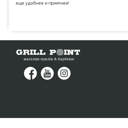
еще удобнее и приятнее!
Щипцы для барбекю XL 53 см нержавеющая сталь. - 777
бренда Grilli, Україна по оправданной стоимости всего 
магазина грилей и мангалов Гриль Поинт. Заманчивые 
каталоге GrillPoint. Наберите прямо сейчас нашим конс
26-55 и мы оперативно привезем покупателям в региона