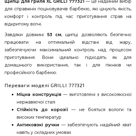
Щипці для гриля XL GRILLI 777321
— це надійний вибір
для справжніх поціновувачів барбекю, які цінують якість,
комфорт і контроль під час приготування страв на
відкритому вогні.
Завдяки довжині
53 см
, щипці дозволяють безпечно
працювати на оптимальній відстані від жару,
забезпечуючи максимальний контроль над процесом
приготування. Вони ідеально підходять як для
домашнього використання, так і для пікніків чи
професійного барбекю.
Переваги моделі GRILLI 777321
Міцна конструкція
— виготовлені з високоякісної
нержавіючої сталі
Стійкість до корозії
— не бояться вологи та
високих температур
Антиковзкі ручки
— забезпечують надійний хват
навіть у складних умовах