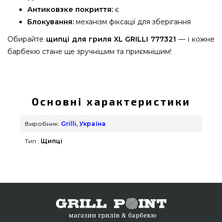
Антиковзке покриття:
є
Блокування:
механізм фіксації для зберігання
Обирайте
щипці для гриля XL GRILLI 777321
— і кожне
барбекю стане ще зручнішим та приємнішим!
Щипці для барбекю XL 53 см нержавіюча сталь
GRILLI - 777321 замовити від відомого
виробника Grilli, Україна за виправданою ціною
Основні характеристики
всего 1 290 грн. в каталозі інтернет магазину
грилів та барбекю Гриль Поінт. Привабливі
Виробник:
Grilli, Україна
пропозиції на Інструменти в каталозі Гриль Поінт.
Тип :
Щипці
Напишіть нашим фахівцям по номеру (098) 333-
26-55 и мы привеземо жителям регіонів: Суми,
Ужгород, Миколаїв