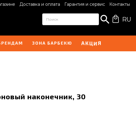
агазине
Доставка и оплата
Гарантия и сервис
Контакты
RU
К
Ц
А
Я
И
БРЕНДАМ
ЗОНА БАРБЕКЮ
оновый наконечник, 30