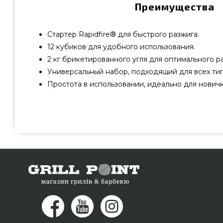
Преимущества
Стартер Rapidfire® для быстрого разжига.
12 кубиков для удобного использования.
2 кг брикетированного угля для оптимального р
Универсальный набор, подходящий для всех тип
Простота в использовании, идеально для новичк
Набор для розжига гриля Weber (Стартер, Бруски, Брике
от известного производителя Weber, США по актуальной
онлайн магазине грилей и барбекью GrillPoint. Заман
Розжиг для гриля в каталоге магазина grillpoint.com.
продавцам по номеру (044) 334-76-95 и мы поможе
Днепродзержинск, Днепропетровск, Ровно