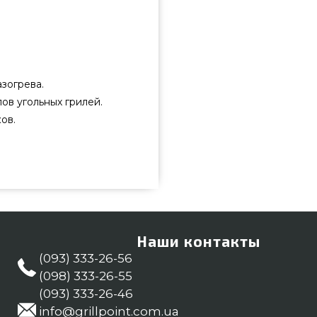
азогрева.
ов угольных грилей.
ов.
ты) - 17631 выбрать и заказать
 стоимости всего 2 939 грн. в
чивые предложения на Уголь и
ua Напишите прямо сейчас нашим
м приобрести покупателям в:
Наши контакты
(093) 333-26-56
(098) 333-26-55
(093) 333-26-46
info@grillpoint.com.ua