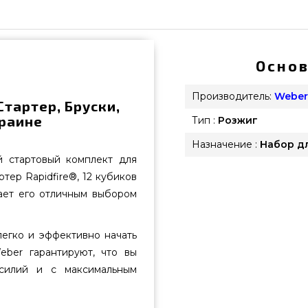
Основ
Производитель:
Weber
Стартер, Бруски,
краине
Тип :
Розжиг
Назначение :
Набор дл
 стартовый комплект для
тер Rapidfire®, 12 кубиков
лает его отличным выбором
легко и эффективно начать
eber гарантируют, что вы
силий и с максимальным