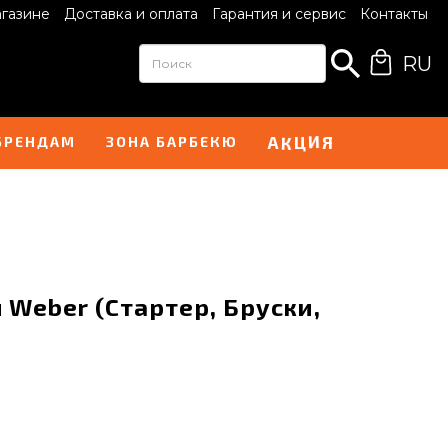
агазине
Доставка и оплата
Гарантия и сервис
Контакты
RU
И
А
Я
Ц
К
БРЕНДАМ
ЗОНА БАРБЕКЮ
 Weber (Стартер, Бруски,