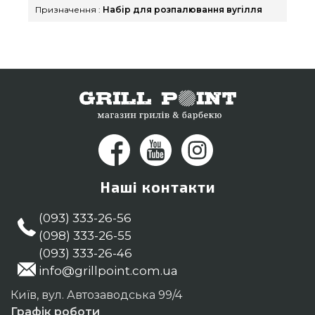
номер 0(800) 337-275 и мы оперативно
Призначення :
Набір для розпалювання вугілля
привеземо мешканцям міст: Луцьк, Одеса,
Мелітополь
Наші контакти
(093) 333-26-56
(098) 333-26-55
(093) 333-26-46
info@grillpoint.com.ua
Київ, вул. Автозаводська 99/4
Графік роботи