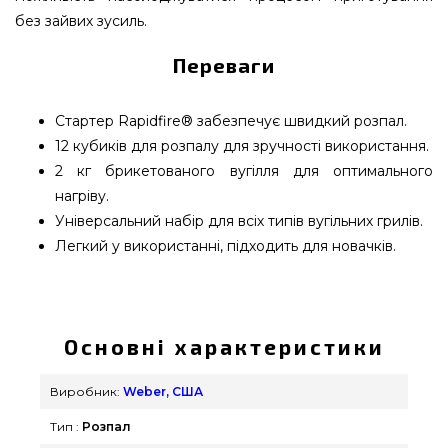
без зайвих зусиль.
Переваги
Стартер Rapidfire® забезпечує швидкий розпал.
12 кубиків для розпалу для зручності використання.
2 кг брикетованого вугілля для оптимального
нагріву.
Універсальний набір для всіх типів вугільних грилів.
Легкий у використанні, підходить для новачків.
Набір для розпалювання гриля Weber (Стартер,
Бруски, Брикети) - 17631 замовити від найкращих
виробників Weber, США за вигідною ціною всего
Основні характеристики
2 939 грн. в каталозі інтернет магазину грилів
GrillPoint. Вигідні пропозиції на Вугілля & Розпал
Виробник:
Weber, США
для гриля в каталозі GrillPoint. Зателефонуйте
Тип :
Розпал
прямо зараз нашим фахівцям на телефонний