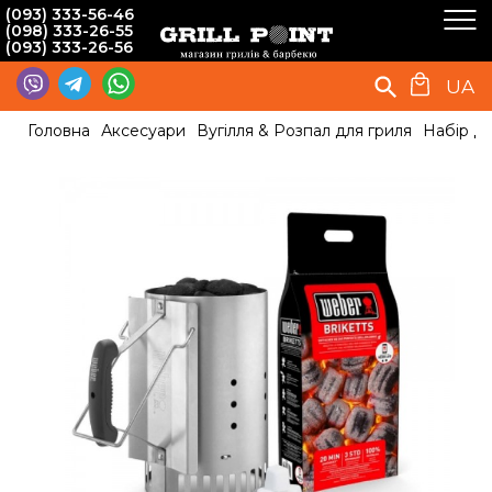
(093) 333-56-46
(098) 333-26-55
(093) 333-26-56
UA
Головна
Аксесуари
Вугілля & Розпал для гриля
Набір дл