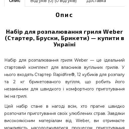
Опис
Відгуків (0) (0 відгуків)
Доставка
Опис
Набір для розпалювання гриля Weber
(Стартер, Бруски, Брикети) — купити в
Україні
Набір для розпалювання гриля Weber — це ідеальний
стартовий комплект для власників вугільних грилів. У
нього входять Стартер Rapidfire®, 12 кубиків для розпалу
та 2 кг брикетованого вугілля, що робить його
незамінним для швидкого і комфортного приготування
їжі на грилі.
Цей набір стане в нагоді всім, хто прагне швидко
розпочати приготування своїх улюблених страв. Завдяки
високоякісним матеріалам від Weber, ви отримаєте
можливість насолоджуватися процесом приготування