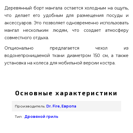
Деревянный борт мангала остается холодным на ощупь,
что делает его удобным для размещения посуды и
аксессуаров. Это позволяет одновременно использовать
мангал нескольким людям, что создает атмосферу
совместного отдыха.
Опционально предлагается чехол из
водонепроницаемой ткани диаметром 150 см, а также
установка на колеса для мобильной версии костра.
Садовый гриль-кострище Dr. Fire Picnic 70 -
2001023 выбрать и приобрести от
качественного бренда Dr. Fire, Европа по
Основные характеристики
выгодной цене всего 72 000 грн. в онлайн
магазине грилей и аксессуаров Гриль Поинт.
Производитель:
Dr. Fire, Европа
Посмотрите и закажите также Грили на дровах в
Тип :
Дровяной гриль
каталоге магазина Гриль Поинт. Наберите прямо
сейчас нашим сотрудникам по номеру (098) 333-