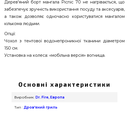
Дерев'яний борт мангала Picnic 70 не нагрівається, що
забезпечує зручність використання посуду та аксесуарів,
а також дозволяє одночасно користуватися мангалом
кількома людьми.
Опції:
Чохол з тентової водонепроникної тканини діаметром
150 см.
Установка на колеса: «мобільна версія» вогнища.
Садовий гриль-вогнище Dr. Fire Picnic 70 -
2001023 підібрати і придбати від найкращих
брендів Dr. Fire, Европа за виправданою
Основні характеристики
вартістю всего 72 000 грн. в каталозі грилів та
аксесуарів grillpoint.com.ua Найкращі пропозиції
Виробник:
Dr. Fire, Европа
на Грилі на дровах в каталозі інтернет магазину
Тип :
Дров'яний гриль
Гриль Поінт. Наберіть прямо зараз нашим
експертам на телефонний номер (044) 334-76-95
и мы допоможемо купити клієнтам міст: Івано-