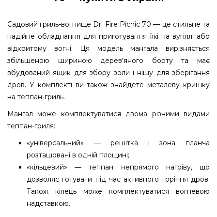
Садовий гриль-вогнище Dr. Fire Picnic 70 — це стильне та
надійне обладнання для приготування їжі на вугіллі або
відкритому вогні. Ця модель мангала вирізняється
збільшеною шириною дерев'яного борту та має
вбудований ящик для збору золи і нішу для зберігання
дров. У комплекті ви також знайдете металеву кришку
на теппан-гриль.
Мангал може комплектуватися двома різними видами
теппан-гриля:
«універсальний» — решітка і зона планча
розташовані в одній площині;
«кільцевий» — теппан непрямого нагріву, що
дозволяє готувати під час активного горіння дров.
Також кілець може комплектуватися вогневою
надставкою.