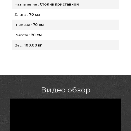
номер 0(800) 337-275 и мы поможем найти
Назначение :
Столик приставной
проживающим в регионах: Херсон, Киев, Херсон
Длина :
70 см
Ширина :
70 см
Высота :
70 см
Вес :
100.00 кг
Видео обзор