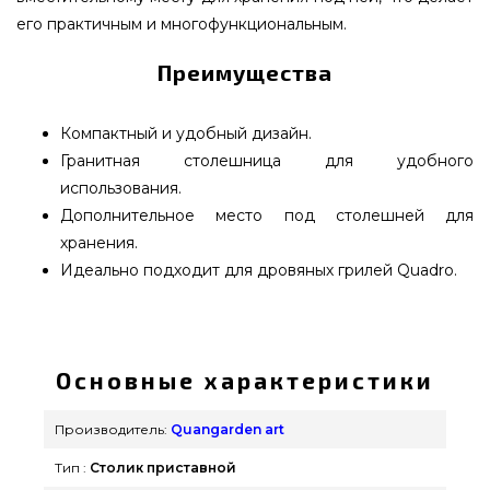
его практичным и многофункциональным.
Преимущества
Компактный и удобный дизайн.
Гранитная столешница для удобного
использования.
Дополнительное место под столешней для
хранения.
Идеально подходит для дровяных грилей Quadrо.
Столик приставной Quan Quadro Premium
Carbon - QN91175 заказать от лучшего бренда
Quangarden art по доступной цене всего 69 900
Основные характеристики
грн. в магазине грилей и аксессуаров Гриль
Поинт. Выгодные предложения на Грили на
Производитель:
Quangarden art
дровах в каталоге интернет магазина GrillPoint.
Тип :
Столик приставной
Напишите нашим консультантам на любой