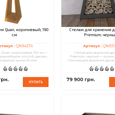
к Quan, коричневый, 190
Стелаж для хранения д
см
Premium, черн
ртикул :
QN94374
Артикул :
QN931
 Quan, коричневый, 190 см —
Стелаж для хранения др
краинеИщете способ сделать
Premium, черный — купить
открытую кухню более..
Стеллаж для хранения дров 
грн.
79 900 грн.
КУПИТЬ
КУПИТЬ