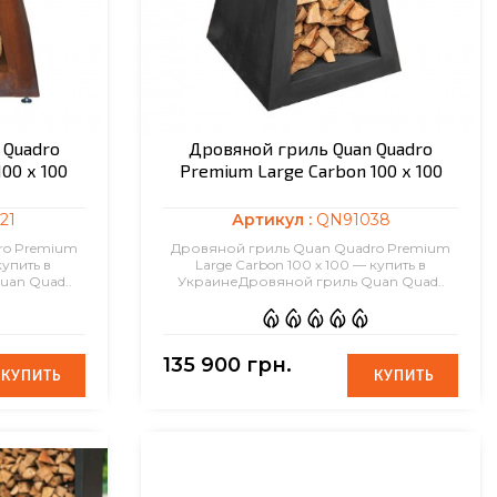
 Quadro
Дровяной гриль Quan Quadro
00 х 100
Premium Large Carbon 100 х 100
21
Артикул :
QN91038
ro Premium
Дровяной гриль Quan Quadro Premium
купить в
Large Carbon 100 х 100 — купить в
an Quad..
УкраинеДровяной гриль Quan Quad..
135 900 грн.
КУПИТЬ
КУПИТЬ
КУПИТЬ
КУПИТЬ