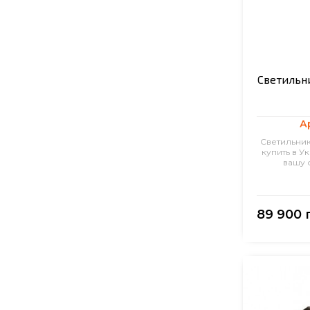
Светильни
А
Светильник
купить в У
вашу 
89 900 