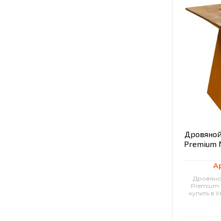
Дровяной
Premium M
А
Дровяно
Premium 
купить в 