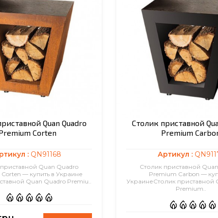
приставной Quan Quadro
Столик приставной Qua
Premium Corten
Premium Carbo
ртикул :
QN91168
Артикул :
QN911
 приставной Quan Quadro
Столик приставной Quan
Corten — купить в Украине
Premium Carbon — куп
ставной Quan Quadro Premiu..
УкраинеСтолик приставной 
Premium..