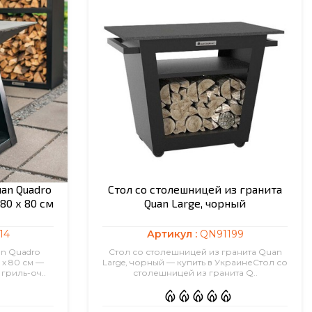
an Quadro
Стол со столешницей из гранита
80 х 80 см
Quan Large, чорный
14
Артикул :
QN91199
n Quadro
Стол со столешницей из гранита Quan
х 80 см —
Large, чорный — купить в УкраинеСтол со
гриль-оч..
столешницей из гранита Q..