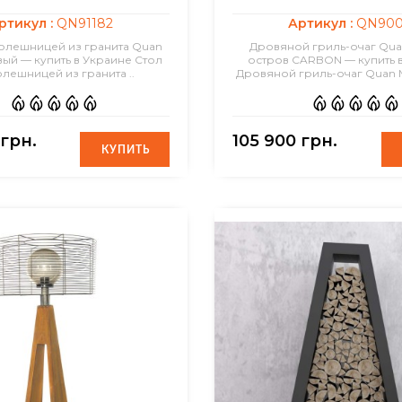
ртикул :
QN91182
Артикул :
QN900
толешницей из гранита Quan
Дровяной гриль-очаг Qua
вый — купить в Украине Стол
остров CARBON — купить 
олешницей из гранита ..
Дровяной гриль-очаг Quan M
 грн.
105 900 грн.
КУПИТЬ
КУПИТЬ