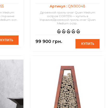
55
Артикул :
QN90048
n Medium
Дровяной гриль-очаг Quan Medium
в Украине
остров CORTEN — купить в
edium ост..
УкраинеДровяной гриль-очаг Quan
Medium остр..
КУПИТЬ
КУПИТЬ
99 900 грн.
КУПИТЬ
КУПИТЬ