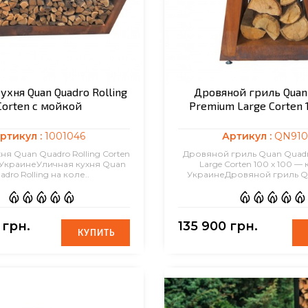
ухня Quan Quadro Rolling
Дровяной гриль Quan
Corten с мойкой
Premium Large Corten 1
ртикул :
1001046
Артикул :
QN910
ня Quan Quadro Rolling Corten
Дровяной гриль Quan Quad
 УкраинеУличная кухня Quan
Large Corten 100 х 100 — 
adro Rolling на коле..
УкраинеДровяной гриль Qu
 грн.
135 900 грн.
КУПИТЬ
КУПИТЬ