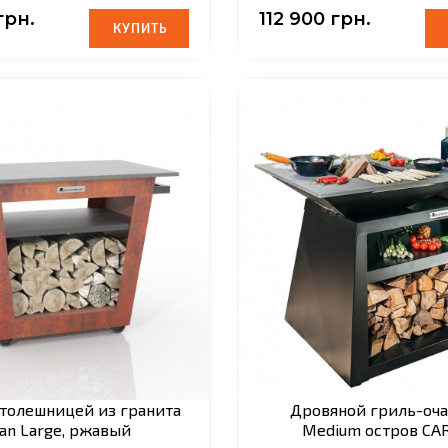
грн.
112 900 грн.
КУПИТЬ
КУПИТЬ
столешницей из гранита
Дровяной гриль-оча
an Large, ржавый
Medium остров CA