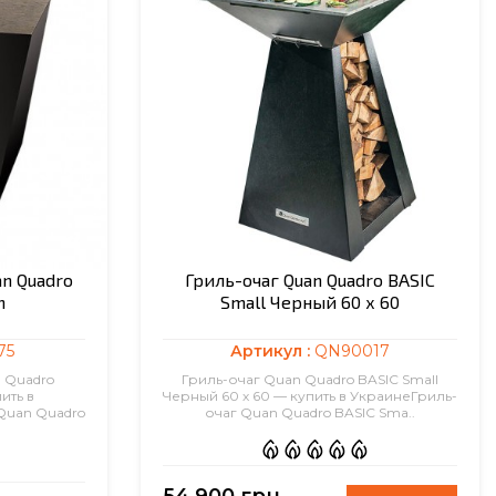
n Quadro
Гриль-очаг Quan Quadro BASIC
n
Small Черный 60 х 60
75
Артикул :
QN90017
 Quadro
Гриль-очаг Quan Quadro BASIC Small
ить в
Черный 60 х 60 — купить в УкраинеГриль-
Quan Quadro
очаг Quan Quadro BASIC Sma..