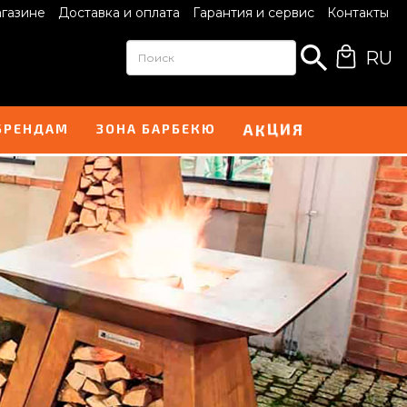
агазине
Доставка и оплата
Гарантия и сервис
Контакты
RU
Ц
И
К
А
Я
БРЕНДАМ
ЗОНА БАРБЕКЮ