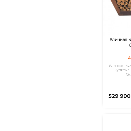
Уличная к
А
Уличная кух
— купить в
Qu
529 900