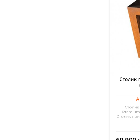
Столик 
А
Столик
Premium 
Столик при