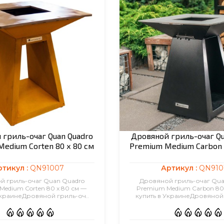
 гриль-очаг Quan Quadro
Дровяной гриль-очаг Qu
edium Corten 80 х 80 см
Premium Medium Carbon 
ртикул :
QN91007
Артикул :
QN910
й гриль-очаг Quan Quadro
Дровяной гриль-очаг Qua
Medium Corten 80 х 80 см —
Premium Medium Carbon 80 
УкраинеДровяной гриль-оч..
купить в УкраинеДровяной 