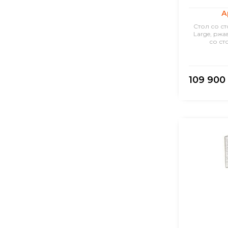
А
Стол со с
Large, ржа
со ст
109 900