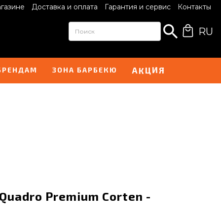
агазине
Доставка и оплата
Гарантия и сервис
Контакты
RU
Ц
И
А
Я
К
БРЕНДАМ
ЗОНА БАРБЕКЮ
Quadro Premium Corten -