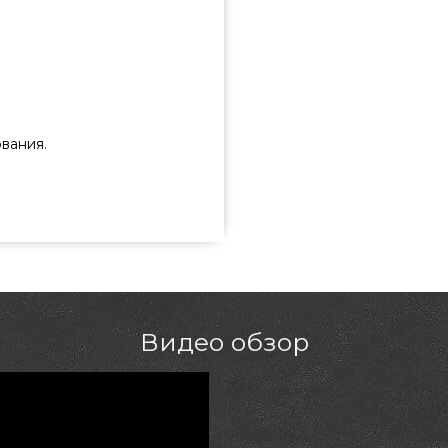
вания.
QN91168 выбрать и купить от
всего 69 900 грн. в магазине
е Грили на дровах в каталоге
ерам на номер (044) 334-76-95
непропетровск, Кропивницкий
Видео обзор