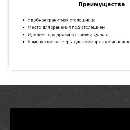
Преимущества
Удобная гранитная столешница.
Место для хранения под столешней.
Идеален для дровяных грилей Quadrо.
Компактные размеры для комфортного использо
Столик приставной Quan Quadro Premium Corten - 
качественного бренда Quangarden art по лучшей цене 
грилей grillpoint.com.ua Посмотрите и закажите такж
grillpoint.com.ua Напишите прямо сейчас нашим менедж
и мы оперативно доставим клиентам городов: Киев, Д