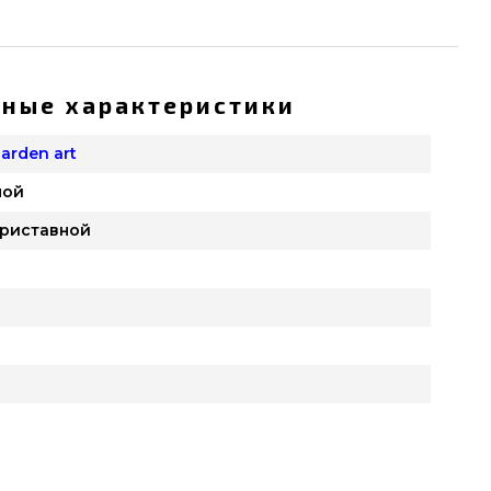
ные характеристики
arden art
ной
приставной